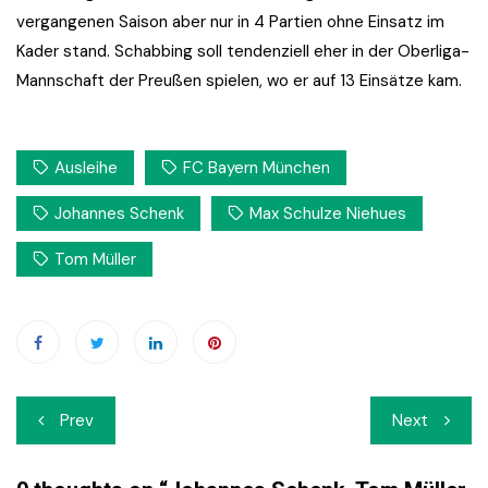
vergangenen Saison aber nur in 4 Partien ohne Einsatz im
Kader stand. Schabbing soll tendenziell eher in der Oberliga-
Mannschaft der Preußen spielen, wo er auf 13 Einsätze kam.
Ausleihe
FC Bayern München
Johannes Schenk
Max Schulze Niehues
Tom Müller
Beitrags-
Prev
Next
Navigation