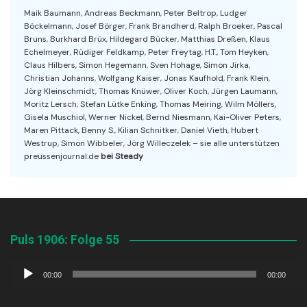
Maik Baumann, Andreas Beckmann, Peter Beltrop, Ludger
Böckelmann, Josef Börger, Frank Brandherd, Ralph Broeker, Pascal
Bruns, Burkhard Brüx, Hildegard Bücker, Matthias Dreßen, Klaus
Echelmeyer, Rüdiger Feldkamp, Peter Freytag, H.T., Tom Heyken,
Claus Hilbers, Simon Hegemann, Sven Hohage, Simon Jirka,
Christian Johanns, Wolfgang Kaiser, Jonas Kaufhold, Frank Klein,
Jörg Kleinschmidt, Thomas Knüwer, Oliver Koch, Jürgen Laumann,
Moritz Lersch, Stefan Lütke Enking, Thomas Meiring, Wilm Möllers,
Gisela Muschiol, Werner Nickel, Bernd Niesmann, Kai-Oliver Peters,
Maren Pittack, Benny S., Kilian Schnitker, Daniel Vieth, Hubert
Westrup, Simon Wibbeler, Jörg Willeczelek – sie alle unterstützen
preussenjournal.de
bei Steady
Puls 1906: Folge 55
Audio-
00:00
00:00
Player