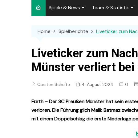
Spiele & News
Team & Statistik
Spielplan 2026/2027
Kader 2026/2027
Home
Spielberichte
Liveticker zum Nac
Team-News
Sperren und Ausfäll
Punktspiele
Zuschauer-Statisti
Liveticker zum Nach
Pokalspiele
Preußen-Bilanz
Münster verliert bei
Testspiele
„Kicker“ Elf des Tag
Carsten Schulte
4. August 2024
0
Archiv
Ewige Tabellen
Spielpla
DFB-Strafen
Fürth – Der SC Preußen Münster hat sein erstes 
verloren. Die Führung glich Malik Batmaz zwisch
mit einem Doppelschlag die erste Niederlage pe