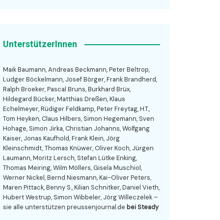
UnterstützerInnen
Maik Baumann, Andreas Beckmann, Peter Beltrop,
Ludger Böckelmann, Josef Börger, Frank Brandherd,
Ralph Broeker, Pascal Bruns, Burkhard Brüx,
Hildegard Bücker, Matthias Dreßen, Klaus
Echelmeyer, Rüdiger Feldkamp, Peter Freytag, H.T.,
Tom Heyken, Claus Hilbers, Simon Hegemann, Sven
Hohage, Simon Jirka, Christian Johanns, Wolfgang
Kaiser, Jonas Kaufhold, Frank Klein, Jörg
Kleinschmidt, Thomas Knüwer, Oliver Koch, Jürgen
Laumann, Moritz Lersch, Stefan Lütke Enking,
Thomas Meiring, Wilm Möllers, Gisela Muschiol,
Werner Nickel, Bernd Niesmann, Kai-Oliver Peters,
Maren Pittack, Benny S., Kilian Schnitker, Daniel Vieth,
Hubert Westrup, Simon Wibbeler, Jörg Willeczelek –
sie alle unterstützen preussenjournal.de
bei Steady