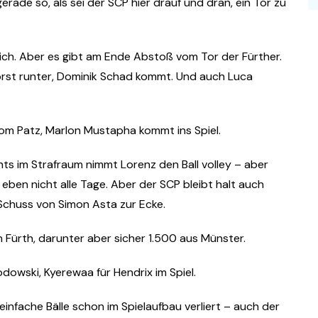
ade so, als sei der SCP hier drauf und dran, ein Tor zu
rlich. Aber es gibt am Ende Abstoß vom Tor der Fürther.
orst runter, Dominik Schad kommt. Und auch Luca
vom Patz, Marlon Mustapha kommt ins Spiel.
chts im Strafraum nimmt Lorenz den Ball volley – aber
 eben nicht alle Tage. Aber der SCP bleibt halt auch
Schuss von Simon Asta zur Ecke.
n Fürth, darunter aber sicher 1.500 aus Münster.
dowski, Kyerewaa für Hendrix im Spiel.
e einfache Bälle schon im Spielaufbau verliert – auch der