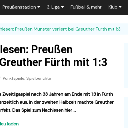
Preußenstadion
3. Liga
Fußball & mehr
Klub
Bautagebuch
Tabelle der 3. Liga
Fans
hlesen: Preußen Münster verliert bei Greuther Fürth mit 1:3
e
Fragen und Antworten
Spielplan
Unterstü
k
Stadionumbau ab 2025
Aktuelle Serien
Sponsor
lesen: Preußen
Stadion-News
Zuschauer-Statistik
Ex-Preu
 Greuther Fürth mit 1:3
es
Stadion-Meilensteine
Rahmentermine
Heute vo
2026/2027
Punktspiele
,
Spielberichte
n 2025/2026
Das aktuelle
Preußenstadion
Stadien und Klubs
Zweitligaspiel nach 33 Jahren am Ende mit 1:3 in Fürth
Zuschauerkapazität
enzeitlich aus, in der zweiten Halbzeit machte Greuther
Bau der Trainingsplätze
rfekt. Das Spiel zum Nachlesen hier …
Neu laden