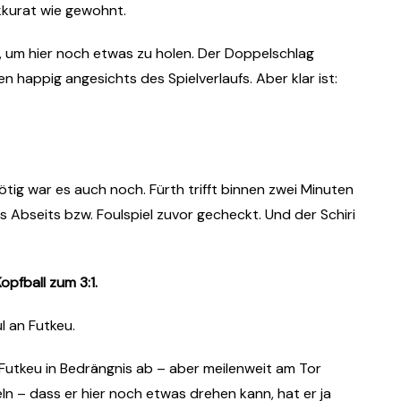
akkurat wie gewohnt.
t, um hier noch etwas zu holen. Der Doppelschlag
en happig angesichts des Spielverlaufs. Aber klar ist:
nötig war es auch noch. Fürth trifft binnen zwei Minuten
es Abseits bzw. Foulspiel zuvor gecheckt. Und der Schiri
opfball zum 3:1.
l an Futkeu.
t Futkeu in Bedrängnis ab – aber meilenweit am Tor
ln – dass er hier noch etwas drehen kann, hat er ja