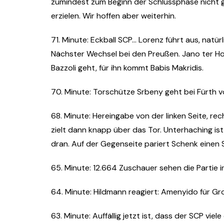
zumindest zum Beginn der Schlussphase nicht ger
erzielen. Wir hoffen aber weiterhin.
71. Minute: Eckball SCP… Lorenz führt aus, natü
Nächster Wechsel bei den Preußen. Jano ter H
Bazzoli geht, für ihn kommt Babis Makridis.
70. Minute: Torschütze Srbeny geht bei Fürth 
68. Minute: Hereingabe von der linken Seite, re
zielt dann knapp über das Tor. Unterhaching ist
dran. Auf der Gegenseite pariert Schenk einen 
65. Minute: 12.664 Zuschauer sehen die Partie i
64. Minute: Hildmann reagiert: Amenyido für Gro
63. Minute: Auffällig jetzt ist, dass der SCP viel