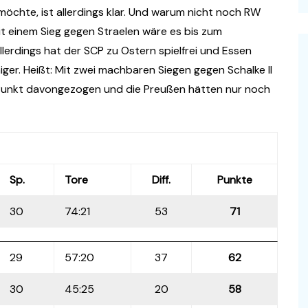
öchte, ist allerdings klar. Und warum nicht noch RW
it einem Sieg gegen Straelen wäre es bis zum
erdings hat der SCP zu Ostern spielfrei und Essen
ger. Heißt: Mit zwei machbaren Siegen gegen Schalke II
Punkt davongezogen und die Preußen hätten nur noch
Sp.
Tore
Diff.
Punkte
30
74:21
53
71
29
57:20
37
62
30
45:25
20
58