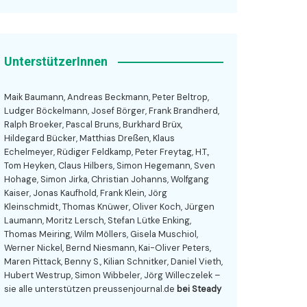
UnterstützerInnen
Maik Baumann, Andreas Beckmann, Peter Beltrop,
Ludger Böckelmann, Josef Börger, Frank Brandherd,
Ralph Broeker, Pascal Bruns, Burkhard Brüx,
Hildegard Bücker, Matthias Dreßen, Klaus
Echelmeyer, Rüdiger Feldkamp, Peter Freytag, H.T.,
Tom Heyken, Claus Hilbers, Simon Hegemann, Sven
Hohage, Simon Jirka, Christian Johanns, Wolfgang
Kaiser, Jonas Kaufhold, Frank Klein, Jörg
Kleinschmidt, Thomas Knüwer, Oliver Koch, Jürgen
Laumann, Moritz Lersch, Stefan Lütke Enking,
Thomas Meiring, Wilm Möllers, Gisela Muschiol,
Werner Nickel, Bernd Niesmann, Kai-Oliver Peters,
Maren Pittack, Benny S., Kilian Schnitker, Daniel Vieth,
Hubert Westrup, Simon Wibbeler, Jörg Willeczelek –
sie alle unterstützen preussenjournal.de
bei Steady