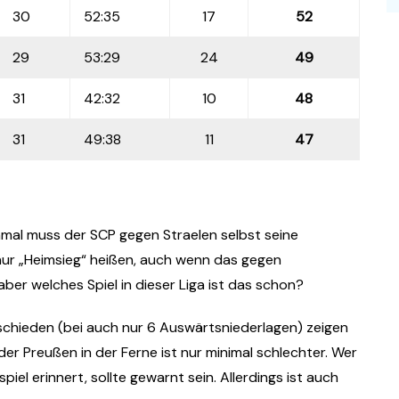
30
52:35
17
52
29
53:29
24
49
31
42:32
10
48
31
49:38
11
47
inmal muss der SCP gegen Straelen selbst seine
 nur „Heimsieg“ heißen, auch wenn das gegen
ber welches Spiel in dieser Liga ist das schon?
hieden (bei auch nur 6 Auswärtsniederlagen) zeigen
der Preußen in der Ferne ist nur minimal schlechter. Wer
iel erinnert, sollte gewarnt sein. Allerdings ist auch