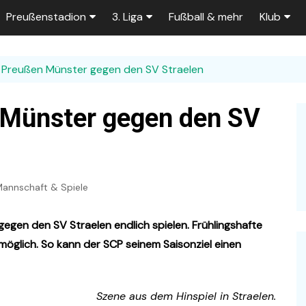
Preußenstadion
3. Liga
Fußball & mehr
Klub
Bautagebuch
Tabelle der 3. Liga
Fans
: Preußen Münster gegen den SV Straelen
e
Fragen und Antworten
Spielplan
Unterstü
k
Stadionumbau ab 2025
Aktuelle Serien
Sponsor
 Münster gegen den SV
Stadion-News
Zuschauer-Statistik
Ex-Preu
es
Stadion-Meilensteine
Rahmentermine
Heute vo
2026/2027
annschaft & Spiele
n 2025/2026
Das aktuelle
Preußenstadion
Stadien und Klubs
gegen den SV Straelen endlich spielen. Frühlingshafte
Zuschauerkapazität
glich. So kann der SCP seinem Saisonziel einen
Bau der Trainingsplätze
Szene aus dem Hinspiel in Straelen.