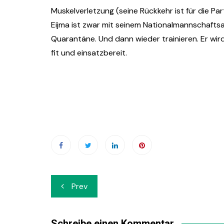
Muskelverletzung (seine Rückkehr ist für die Pa
Eijma ist zwar mit seinem Nationalmannschaftsau
Quarantäne. Und dann wieder trainieren. Er wird
fit und einsatzbereit.
Beitrags-
Prev
Navigation
Schreibe einen Kommentar