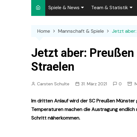
Spiele & News
Team & Statistik
Spielplan 2026/2027
Kader 2026/2027
Home
Mannschaft & Spiele
Jetzt aber
Team-News
Sperren und Ausfäll
Punktspiele
Zuschauer-Statisti
Jetzt aber: Preußen
Pokalspiele
Preußen-Bilanz
Straelen
Testspiele
„Kicker“ Elf des Tag
Carsten Schulte
31. März 2021
0
M
Archiv
Ewige Tabellen
Spielpla
DFB-Strafen
Im dritten Anlauf wird der SC Preußen Münster 
Temperaturen machen die Austragung endlich mö
Schritt näherkommen.