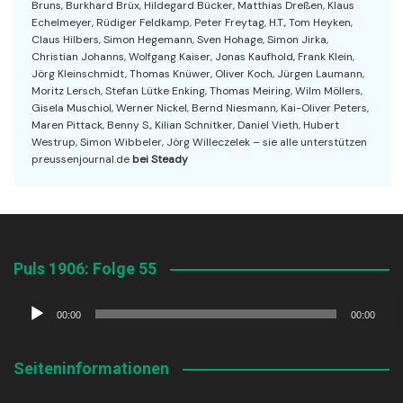
Bruns, Burkhard Brüx, Hildegard Bücker, Matthias Dreßen, Klaus
Echelmeyer, Rüdiger Feldkamp, Peter Freytag, H.T., Tom Heyken,
Claus Hilbers, Simon Hegemann, Sven Hohage, Simon Jirka,
Christian Johanns, Wolfgang Kaiser, Jonas Kaufhold, Frank Klein,
Jörg Kleinschmidt, Thomas Knüwer, Oliver Koch, Jürgen Laumann,
Moritz Lersch, Stefan Lütke Enking, Thomas Meiring, Wilm Möllers,
Gisela Muschiol, Werner Nickel, Bernd Niesmann, Kai-Oliver Peters,
Maren Pittack, Benny S., Kilian Schnitker, Daniel Vieth, Hubert
Westrup, Simon Wibbeler, Jörg Willeczelek – sie alle unterstützen
preussenjournal.de
bei Steady
Puls 1906: Folge 55
Audio-
00:00
00:00
Player
Seiteninformationen