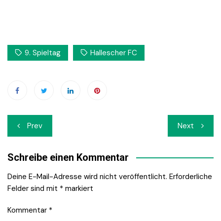
9. Spieltag
Hallescher FC
Beitrags-
Prev
Next
Navigation
Schreibe einen Kommentar
Deine E-Mail-Adresse wird nicht veröffentlicht.
Erforderliche
Felder sind mit
*
markiert
Kommentar
*