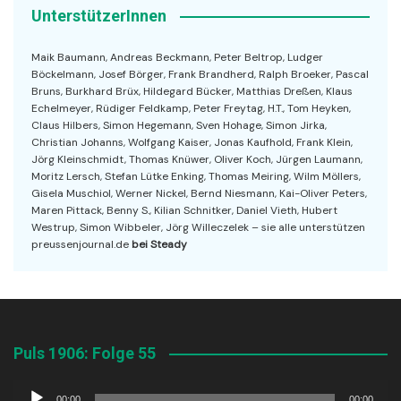
UnterstützerInnen
Maik Baumann, Andreas Beckmann, Peter Beltrop, Ludger
Böckelmann, Josef Börger, Frank Brandherd, Ralph Broeker, Pascal
Bruns, Burkhard Brüx, Hildegard Bücker, Matthias Dreßen, Klaus
Echelmeyer, Rüdiger Feldkamp, Peter Freytag, H.T., Tom Heyken,
Claus Hilbers, Simon Hegemann, Sven Hohage, Simon Jirka,
Christian Johanns, Wolfgang Kaiser, Jonas Kaufhold, Frank Klein,
Jörg Kleinschmidt, Thomas Knüwer, Oliver Koch, Jürgen Laumann,
Moritz Lersch, Stefan Lütke Enking, Thomas Meiring, Wilm Möllers,
Gisela Muschiol, Werner Nickel, Bernd Niesmann, Kai-Oliver Peters,
Maren Pittack, Benny S., Kilian Schnitker, Daniel Vieth, Hubert
Westrup, Simon Wibbeler, Jörg Willeczelek – sie alle unterstützen
preussenjournal.de
bei Steady
Puls 1906: Folge 55
Audio-
00:00
00:00