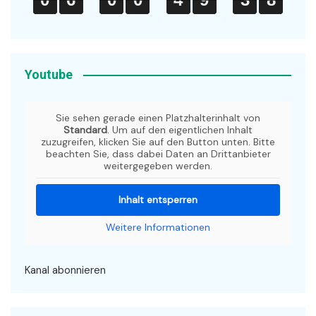
0
6
0
0
4
9
3
7
Youtube
Sie sehen gerade einen Platzhalterinhalt von
Standard
. Um auf den eigentlichen Inhalt
zuzugreifen, klicken Sie auf den Button unten. Bitte
beachten Sie, dass dabei Daten an Drittanbieter
weitergegeben werden.
Inhalt entsperren
Weitere Informationen
Kanal abonnieren