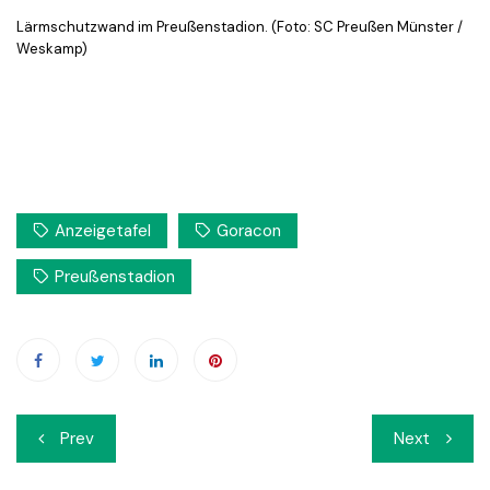
Lärmschutzwand im Preußenstadion. (Foto: SC Preußen Münster /
Weskamp)
Anzeigetafel
Goracon
Preußenstadion
Beitrags-
Prev
Next
Navigation