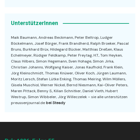
UnterstützerInnen
Maik Baumann, Andreas Beckmann, Peter Beltrop, Ludger
Böckelmann, Josef Börger, Frank Brandherd, Ralph Broeker, Pascal
Bruns, Burkhard Brüx, Hildegard Bücker, Matthias Dreßen, Klaus
Echelmeyer, Rüdiger Feldkamp, Peter Freytag, H.T., Tom Heyken,
Claus Hilbers, Simon Hegemann, Sven Hohage, Simon Jirka,
Christian Johanns, Wolfgang Kaiser, Jonas Kaufhold, Frank Klein,
Jörg Kleinschmidt, Thomas Knüwer, Oliver Koch, Jürgen Laumann,
Moritz Lersch, Stefan Lütke Enking, Thomas Meiring, Wilm Möllers,
Gisela Muschiol, Werner Nickel, Bernd Niesmann, Kai-Oliver Peters,
Maren Pittack, Benny S., Kilian Schnitker, Daniel Vieth, Hubert
Westrup, Simon Wibbeler, Jörg Willeczelek – sie alle unterstützen
preussenjournal.de
bei Steady