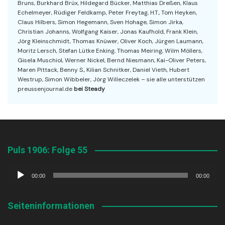
Bruns, Burkhard Brüx, Hildegard Bücker, Matthias Dreßen, Klaus
Echelmeyer, Rüdiger Feldkamp, Peter Freytag, H.T., Tom Heyken,
Claus Hilbers, Simon Hegemann, Sven Hohage, Simon Jirka,
Christian Johanns, Wolfgang Kaiser, Jonas Kaufhold, Frank Klein,
Jörg Kleinschmidt, Thomas Knüwer, Oliver Koch, Jürgen Laumann,
Moritz Lersch, Stefan Lütke Enking, Thomas Meiring, Wilm Möllers,
Gisela Muschiol, Werner Nickel, Bernd Niesmann, Kai-Oliver Peters,
Maren Pittack, Benny S., Kilian Schnitker, Daniel Vieth, Hubert
Westrup, Simon Wibbeler, Jörg Willeczelek – sie alle unterstützen
preussenjournal.de
bei Steady
Puls 1906: Folge 55
Audio-
00:00
00:00
Player
Seiteninformationen