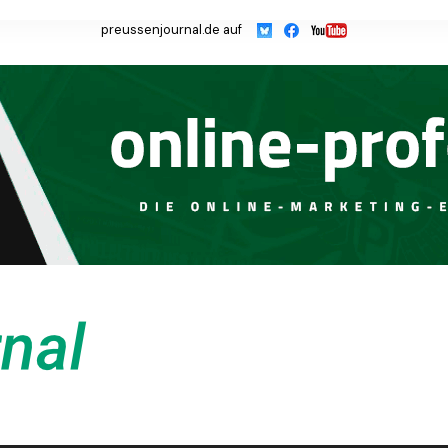
preussenjournal.de auf