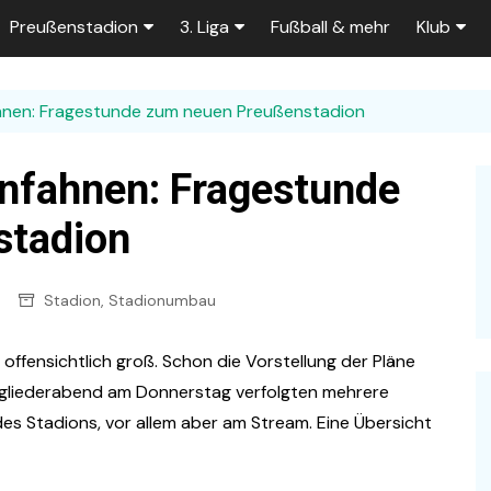
Preußenstadion
3. Liga
Fußball & mehr
Klub
Bautagebuch
Tabelle der 3. Liga
Fans
fahnen: Fragestunde zum neuen Preußenstadion
e
Fragen und Antworten
Spielplan
Unterstü
k
Stadionumbau ab 2025
Aktuelle Serien
Sponsor
aunfahnen: Fragestunde
Stadion-News
Zuschauer-Statistik
Ex-Preu
stadion
es
Stadion-Meilensteine
Rahmentermine
Heute vo
2026/2027
Stadion
,
Stadionumbau
n 2025/2026
Das aktuelle
Preußenstadion
Stadien und Klubs
 offensichtlich groß. Schon die Vorstellung der Pläne
Zuschauerkapazität
tgliederabend am Donnerstag verfolgten mehrere
Bau der Trainingsplätze
des Stadions, vor allem aber am Stream. Eine Übersicht