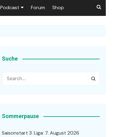
Podcast
Forum
Shop
Puls 1906
tzer dieser Seite
en
Suche
ßen
r …
Sommerpause
Saisonstart 3. Liga: 7. August 2026