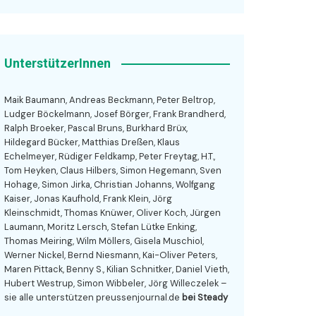
UnterstützerInnen
Maik Baumann, Andreas Beckmann, Peter Beltrop,
Ludger Böckelmann, Josef Börger, Frank Brandherd,
Ralph Broeker, Pascal Bruns, Burkhard Brüx,
Hildegard Bücker, Matthias Dreßen, Klaus
Echelmeyer, Rüdiger Feldkamp, Peter Freytag, H.T.,
Tom Heyken, Claus Hilbers, Simon Hegemann, Sven
Hohage, Simon Jirka, Christian Johanns, Wolfgang
Kaiser, Jonas Kaufhold, Frank Klein, Jörg
Kleinschmidt, Thomas Knüwer, Oliver Koch, Jürgen
Laumann, Moritz Lersch, Stefan Lütke Enking,
Thomas Meiring, Wilm Möllers, Gisela Muschiol,
Werner Nickel, Bernd Niesmann, Kai-Oliver Peters,
Maren Pittack, Benny S., Kilian Schnitker, Daniel Vieth,
Hubert Westrup, Simon Wibbeler, Jörg Willeczelek –
sie alle unterstützen preussenjournal.de
bei Steady