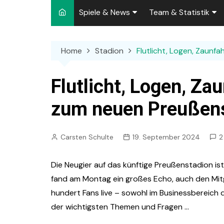
Spiele & News
Team & Statistik
Spielplan 2026/2027
Kader 2026/2027
Home
Stadion
Flutlicht, Logen, Zaun
Team-News
Sperren und Ausfäll
Punktspiele
Zuschauer-Statisti
Flutlicht, Logen, Z
Pokalspiele
Preußen-Bilanz
zum neuen Preußen
Testspiele
„Kicker“ Elf des Tag
Carsten Schulte
19. September 2024
2
Archiv
Ewige Tabellen
Spielpla
DFB-Strafen
Die Neugier auf das künftige Preußenstadion ist
fand am Montag ein großes Echo, auch den Mi
hundert Fans live – sowohl im Businessbereich 
der wichtigsten Themen und Fragen …