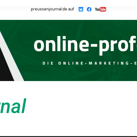
preussenjournal.de auf