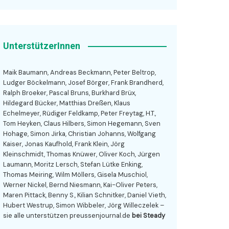
UnterstützerInnen
Maik Baumann, Andreas Beckmann, Peter Beltrop,
Ludger Böckelmann, Josef Börger, Frank Brandherd,
Ralph Broeker, Pascal Bruns, Burkhard Brüx,
Hildegard Bücker, Matthias Dreßen, Klaus
Echelmeyer, Rüdiger Feldkamp, Peter Freytag, H.T.,
Tom Heyken, Claus Hilbers, Simon Hegemann, Sven
Hohage, Simon Jirka, Christian Johanns, Wolfgang
Kaiser, Jonas Kaufhold, Frank Klein, Jörg
Kleinschmidt, Thomas Knüwer, Oliver Koch, Jürgen
Laumann, Moritz Lersch, Stefan Lütke Enking,
Thomas Meiring, Wilm Möllers, Gisela Muschiol,
Werner Nickel, Bernd Niesmann, Kai-Oliver Peters,
Maren Pittack, Benny S., Kilian Schnitker, Daniel Vieth,
Hubert Westrup, Simon Wibbeler, Jörg Willeczelek –
sie alle unterstützen preussenjournal.de
bei Steady