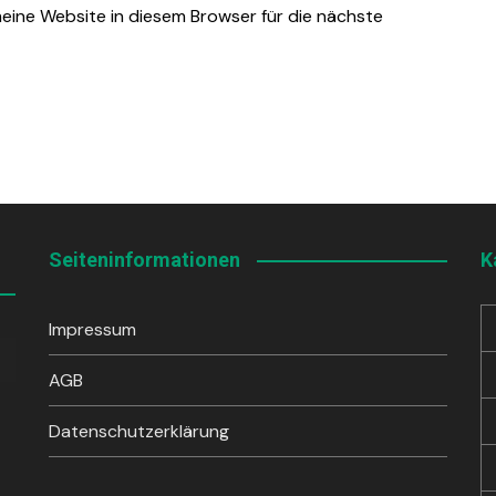
ine Website in diesem Browser für die nächste
Seiteninformationen
K
Impressum
sten
unter
AGB
en,
Datenschutzerklärung
rke