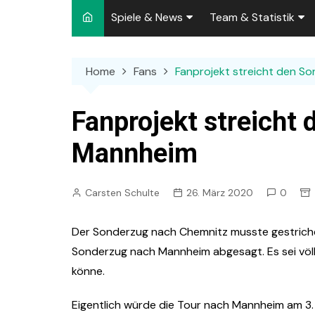
Spiele & News
Team & Statistik
Spielplan 2026/2027
Kader 2026/2027
Home
Fans
Fanprojekt streicht den S
Team-News
Sperren und Ausfäll
Punktspiele
Zuschauer-Statisti
Fanprojekt streicht
Pokalspiele
Preußen-Bilanz
Mannheim
Testspiele
„Kicker“ Elf des Tag
Carsten Schulte
26. März 2020
0
Archiv
Ewige Tabellen
Spielpla
DFB-Strafen
Der Sonderzug nach Chemnitz musste gestriche
Sonderzug nach Mannheim abgesagt. Es sei völli
könne.
Eigentlich würde die Tour nach Mannheim am 3. 