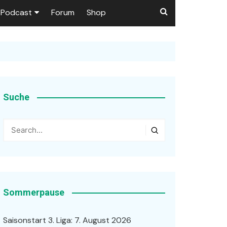
Podcast
Forum
Shop
Puls 1906
tzer dieser Seite
en
Suche
ßen
r …
Sommerpause
Saisonstart 3. Liga: 7. August 2026