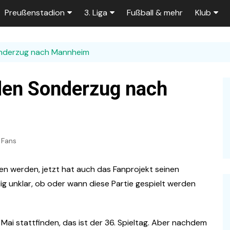
Preußenstadion
3. Liga
Fußball & mehr
Klub
Bautagebuch
Tabelle der 3. Liga
Fans
onderzug nach Mannheim
e
Fragen und Antworten
Spielplan
Unterstü
k
Stadionumbau ab 2025
Aktuelle Serien
Sponsor
 den Sonderzug nach
Stadion-News
Zuschauer-Statistik
Ex-Preu
es
Stadion-Meilensteine
Rahmentermine
Heute vo
2026/2027
Fans
n 2025/2026
Das aktuelle
Preußenstadion
Stadien und Klubs
n werden, jetzt hat auch das Fanprojekt seinen
Zuschauerkapazität
g unklar, ob oder wann diese Partie gespielt werden
Bau der Trainingsplätze
Mai stattfinden, das ist der 36. Spieltag. Aber nachdem