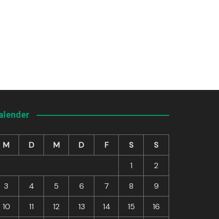
alender
M
D
M
D
F
S
S
1
2
3
4
5
6
7
8
9
10
11
12
13
14
15
16