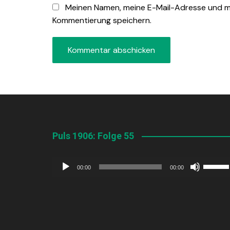
Meinen Namen, meine E-Mail-Adresse und me
Kommentierung speichern.
Puls 1906: Folge 55
Audio-
Pfeilta
00:00
00:00
Player
Hoch/R
benutz
um
die
Lautstä