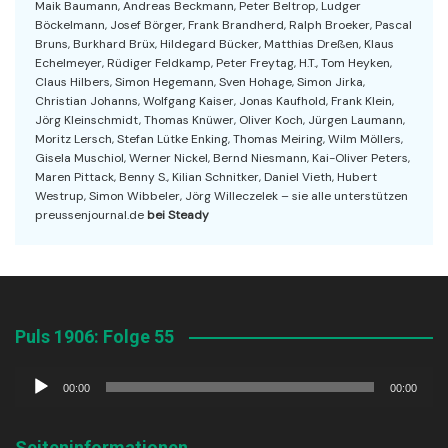
Maik Baumann, Andreas Beckmann, Peter Beltrop, Ludger
Böckelmann, Josef Börger, Frank Brandherd, Ralph Broeker, Pascal
Bruns, Burkhard Brüx, Hildegard Bücker, Matthias Dreßen, Klaus
Echelmeyer, Rüdiger Feldkamp, Peter Freytag, H.T., Tom Heyken,
Claus Hilbers, Simon Hegemann, Sven Hohage, Simon Jirka,
Christian Johanns, Wolfgang Kaiser, Jonas Kaufhold, Frank Klein,
Jörg Kleinschmidt, Thomas Knüwer, Oliver Koch, Jürgen Laumann,
Moritz Lersch, Stefan Lütke Enking, Thomas Meiring, Wilm Möllers,
Gisela Muschiol, Werner Nickel, Bernd Niesmann, Kai-Oliver Peters,
Maren Pittack, Benny S., Kilian Schnitker, Daniel Vieth, Hubert
Westrup, Simon Wibbeler, Jörg Willeczelek – sie alle unterstützen
preussenjournal.de
bei Steady
Puls 1906: Folge 55
Audio-
00:00
00:00
Player
Seiteninformationen