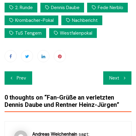
2. Runde
Dennis Daube
Fede Nerblo
Krombacher-Pokal
Nachbericht
TuS Tengern
Westfalenpokal
Beitrags-
Prev
Next
Navigation
0 thoughts on “
Fan-Grüße an verletzten
Dennis Daube und Rentner Heinz-Jürgen
”
Andreas Weichenhain
sagt: