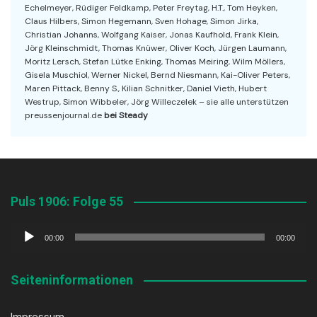
Echelmeyer, Rüdiger Feldkamp, Peter Freytag, H.T., Tom Heyken,
Claus Hilbers, Simon Hegemann, Sven Hohage, Simon Jirka,
Christian Johanns, Wolfgang Kaiser, Jonas Kaufhold, Frank Klein,
Jörg Kleinschmidt, Thomas Knüwer, Oliver Koch, Jürgen Laumann,
Moritz Lersch, Stefan Lütke Enking, Thomas Meiring, Wilm Möllers,
Gisela Muschiol, Werner Nickel, Bernd Niesmann, Kai-Oliver Peters,
Maren Pittack, Benny S., Kilian Schnitker, Daniel Vieth, Hubert
Westrup, Simon Wibbeler, Jörg Willeczelek – sie alle unterstützen
preussenjournal.de
bei Steady
Puls 1906: Folge 55
Audio-
00:00
00:00
Player
Seiteninformationen