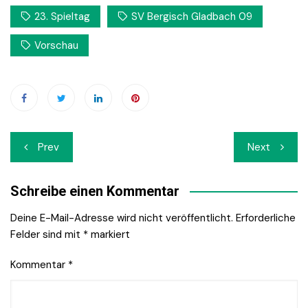
23. Spieltag
SV Bergisch Gladbach 09
Vorschau
Beitrags-
Prev
Next
Navigation
Schreibe einen Kommentar
Deine E-Mail-Adresse wird nicht veröffentlicht.
Erforderliche
Felder sind mit
*
markiert
Kommentar
*