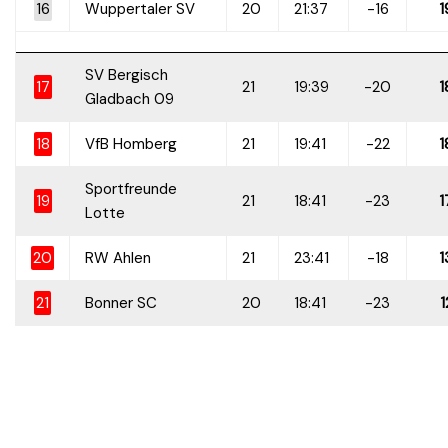
16
Wuppertaler SV
20
21:37
-16
1
SV Bergisch
17
21
19:39
-20
1
Gladbach 09
18
VfB Homberg
21
19:41
-22
1
Sportfreunde
19
21
18:41
-23
1
Lotte
20
RW Ahlen
21
23:41
-18
1
21
Bonner SC
20
18:41
-23
1