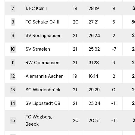
7
1. FC Köln II
19
28:19
9
3
8
FC Schalke 04 II
20
27:21
6
3
9
SV Rödinghausen
21
26:24
2
2
10
SV Straelen
21
25:32
-7
2
11
RW Oberhausen
21
31:28
3
2
12
Alemannia Aachen
19
16:14
2
2
13
SC Wiedenbrück
21
29:29
0
2
14
SV Lippstadt 08
21
23:34
-11
2
FC Wegberg-
15
20
20:31
-11
2
Beeck