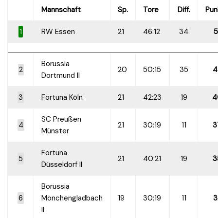
Mannschaft
Sp.
Tore
Diff.
Pun
1
RW Essen
21
46:12
34
5
Borussia
2
20
50:15
35
4
Dortmund II
3
Fortuna Köln
21
42:23
19
4
SC Preußen
4
21
30:19
11
3
Münster
Fortuna
5
21
40:21
19
3
Düsseldorf II
Borussia
6
Mönchengladbach
19
30:19
11
3
II