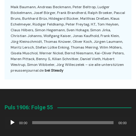
Maik Baumann, Andreas Beckmann, Peter Beltrop, Ludger
Böckelmann, Josef Börger, Frank Brandherd, Ralph Broeker, Pascal
Bruns, Burkhard Brüx, Hildegard Bücker, Matthias Dreßen, Klaus
Echelmeyer, Rüdiger Feldkamp, Peter Freytag, H.T., Tom Heyken,
Claus Hilbers, Simon Hegemann, Sven Hohage, Simon Jirka,
Christian Johanns, Wolfgang Kaiser, Jonas Kaufhold, Frank Klein,
Jörg Kleinschmidt, Thomas Knüwer, Oliver Koch, Jürgen Laumann,
Moritz Lersch, Stefan Lütke Enking, Thomas Meiring, Wilm Möllers,
Gisela Muschiol, Werner Nickel, Bernd Niesmann, Kai-Oliver Peters,
Maren Pittack, Benny S., Kilian Schnitker, Daniel Vieth, Hubert
Westrup, Simon Wibbeler, Jörg Willeczelek – sie alle unterstützen
preussenjournal.de
bei Steady
Puls 1906: Folge 55
Audio-
00:00
00:00
Player