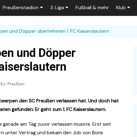
Preußenstadion
3. Liga
Fußball & mehr
Klub
Bautagebuch
Tabelle der 3. Liga
Fans
en und Döpper übernehmen 1. FC Kaiserslautern
e
Fragen und Antworten
Spielplan
Unterstü
k
Stadionumbau ab 2025
Aktuelle Serien
Sponsor
en und Döpper
Stadion-News
Zuschauer-Statistik
Ex-Preu
iserslautern
es
Stadion-Meilensteine
Rahmentermine
Heute vo
2026/2027
Ex-Preußen
n 2025/2026
Das aktuelle
Preußenstadion
Stadien und Klubs
Antwerpen den SC Preußen verlassen hat. Und doch hat
Zuschauerkapazität
naten gefunden: Er geht zum 1. FC Kaiserslautern.
Bau der Trainingsplätze
e gerade am Tag zuvor verlassen musste. Erst seit
ern unter Vertrag und bekam den Job von Boris