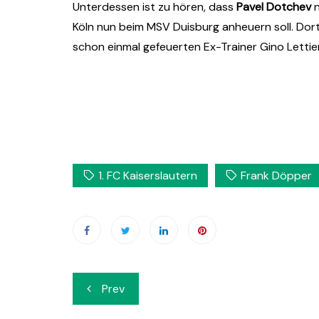
Unterdessen ist zu hören, dass
Pavel Dotchev
n
Köln nun beim MSV Duisburg anheuern soll. Dor
schon einmal gefeuerten Ex-Trainer Gino Letti
1. FC Kaiserslautern
Frank Döpper
Beitrags-
Prev
Navigation