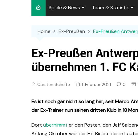
Spiele & News
Team & Statistik
Spielplan 2026/2027
Kader 2026/2027
Home
Ex-Preußen
Ex-Preußen Antwerp
Team-News
Sperren und Ausfäll
Punktspiele
Zuschauer-Statisti
Ex-Preußen Antwerp
Pokalspiele
Preußen-Bilanz
übernehmen 1. FC Ka
Testspiele
„Kicker“ Elf des Tag
Carsten Schulte
1. Februar 2021
0
Archiv
Ewige Tabellen
Spielpla
DFB-Strafen
Es ist noch gar nicht so lang her, seit Marco 
der Ex-Trainer nun seinen dritten Klub in 18 Mo
Dort
übernimmt
er den Posten, den Jeff Saiben
Anfang Oktober war der Ex-Bielefelder in Laut