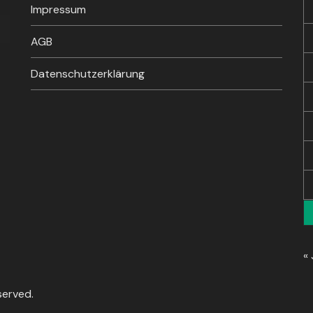
Impressum
sten
unter
AGB
en,
Datenschutzerklärung
rke
« 
served.