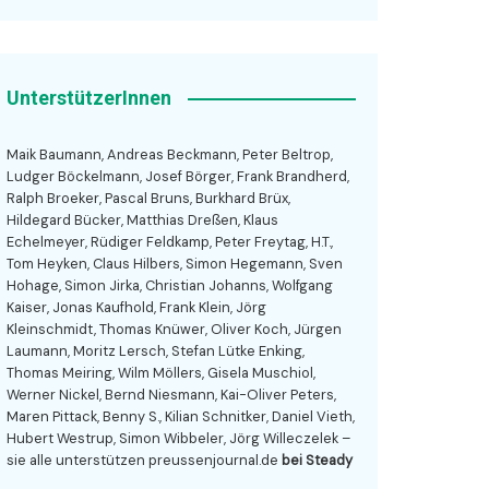
UnterstützerInnen
Maik Baumann, Andreas Beckmann, Peter Beltrop,
Ludger Böckelmann, Josef Börger, Frank Brandherd,
Ralph Broeker, Pascal Bruns, Burkhard Brüx,
Hildegard Bücker, Matthias Dreßen, Klaus
Echelmeyer, Rüdiger Feldkamp, Peter Freytag, H.T.,
Tom Heyken, Claus Hilbers, Simon Hegemann, Sven
Hohage, Simon Jirka, Christian Johanns, Wolfgang
Kaiser, Jonas Kaufhold, Frank Klein, Jörg
Kleinschmidt, Thomas Knüwer, Oliver Koch, Jürgen
Laumann, Moritz Lersch, Stefan Lütke Enking,
Thomas Meiring, Wilm Möllers, Gisela Muschiol,
Werner Nickel, Bernd Niesmann, Kai-Oliver Peters,
Maren Pittack, Benny S., Kilian Schnitker, Daniel Vieth,
Hubert Westrup, Simon Wibbeler, Jörg Willeczelek –
sie alle unterstützen preussenjournal.de
bei Steady