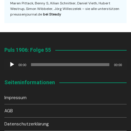
Maren Pittack, Benny S., Kilian Schnitker, Daniel Vieth, Hubert
Westrup, Simon Wibbeler, Jörg Willeczelek – sie alle unterstützen
preussenjournal.de
bei Steady
Puls 1906: Folge 55
Audio-
00:00
00:00
Player
Seiteninformationen
Impressum
AGB
Datenschutzerklärung