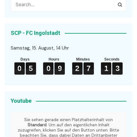
SCP - FC Ingolstadt
Samstag, 15. August, 14 Uhr
Days
Hours
Minutes
Seconds
0
0
0
5
5
5
0
0
0
9
9
9
2
2
2
7
7
7
1
1
1
2
3
3
0
5
0
9
2
7
1
2
Youtube
Sie sehen gerade einen Platzhalterinhalt von
Standard
. Um auf den eigentlichen Inhalt
zuzugreifen, klicken Sie auf den Button unten. Bitte
beachten Sie, dass dabei Daten an Drittanbieter