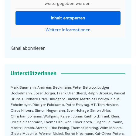
weitergegeben werden.
Inhalt entsperren
Weitere Informationen
Kanal abonnieren
UnterstützerInnen
Maik Baumann, Andreas Beckmann, Peter Beltrop, Ludger
Böckelmann, Josef Börger, Frank Brandherd, Ralph Broeker, Pascal
Bruns, Burkhard Brüx, Hildegard Bücker, Matthias Dreßen, Klaus
Echelmeyer, Rüdiger Feldkamp, Peter Freytag, H.T., Tom Heyken,
Claus Hilbers, Simon Hegemann, Sven Hohage, Simon Jirka,
Christian Johanns, Wolfgang Kaiser, Jonas Kaufhold, Frank Klein,
Jörg Kleinschmidt, Thomas Knüwer, Oliver Koch, Jürgen Laumann,
Moritz Lersch, Stefan Lütke Enking, Thomas Meiring, Wilm Möllers,
Gisela Muschiol, Werner Nickel, Bernd Niesmann, Kai-Oliver Peters,