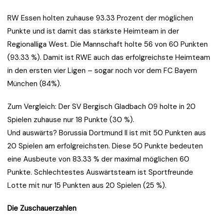
RW Essen holten zuhause 93.33 Prozent der möglichen
Punkte und ist damit das stärkste Heimteam in der
Regionalliga West. Die Mannschaft holte 56 von 60 Punkten
(93.33 %). Damit ist RWE auch das erfolgreichste Heimteam
in den ersten vier Ligen – sogar noch vor dem FC Bayern
München (84%).
Zum Vergleich: Der SV Bergisch Gladbach 09 holte in 20
Spielen zuhause nur 18 Punkte (30 %).
Und auswärts? Borussia Dortmund II ist mit 50 Punkten aus
20 Spielen am erfolgreichsten. Diese 50 Punkte bedeuten
eine Ausbeute von 83.33 % der maximal möglichen 60
Punkte. Schlechtestes Auswärtsteam ist Sportfreunde
Lotte mit nur 15 Punkten aus 20 Spielen (25 %).
Die Zuschauerzahlen