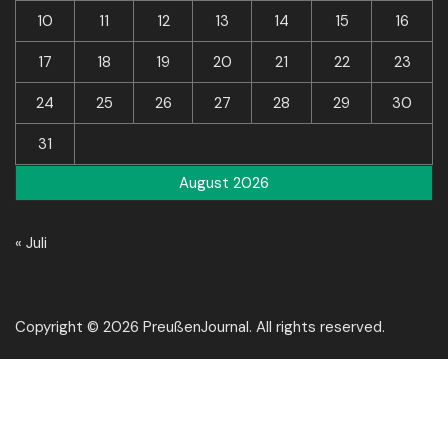
10
11
12
13
14
15
16
17
18
19
20
21
22
23
24
25
26
27
28
29
30
31
August 2026
« Juli
Copyright © 2026 PreußenJournal. All rights reserved.