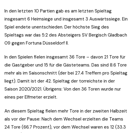
In den letzten 10 Partien gab es am letzten Spieltag
insgesamt 6 Heimsiege und insgesamt 3 Auswärtssiege. Ein
Spiel endete unentschieden. Der höchste Sieg des
Spieltags war das 5:2 des Absteigers SV Bergisch Gladbach
09 gegen Fortuna Düsseldorf II.
In den Spielen fielen insgesamt 36 Tore – davon 21 Tore für
die Gastgeber und 15 für die Gästeteams. Das sind 8.6 Tore
mehr als im Saisonschnitt (der bei 27.4 Treffern pro Spieltag
liegt). Damit ist der 42. Spieltag der torreichste in der
Saison 2020/2021. Übrigens: Von den 36 Toren wurde nur
eines per Elfmeter erzielt.
An diesem Spieltag fielen mehr Tore in der zweiten Halbzeit
als vor der Pause: Nach dem Wechsel erzielten die Teams
24 Tore (66.7 Prozent), vor dem Wechsel waren es 12 (33.3