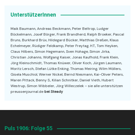
UnterstützerInnen
Maik Baumann, Andreas Beckmann, Peter Beltrop, Ludger
Böckelmann, Josef Börger, Frank Brandherd, Ralph Broeker, Pascal
Bruns, Burkhard Brüx, Hildegard Bücker, Matthias Dreßen, Klaus
Echelmeyer, Rüdiger Feldkamp, Peter Freytag, H.T., Tom Heyken,
Claus Hilbers, Simon Hegemann, Sven Hohage, Simon Jirka,
Christian Johanns, Wolfgang Kaiser, Jonas Kaufhold, Frank Klein,
Jörg Kleinschmidt, Thomas Knüwer, Oliver Koch, Jürgen Laumann,
Moritz Lersch, Stefan Lütke Enking, Thomas Meiring, Wilm Möllers,
Gisela Muschiol, Werner Nickel, Bernd Niesmann, Kai-Oliver Peters,
Maren Pittack, Benny S., Kilian Schnitker, Daniel Vieth, Hubert
Westrup, Simon Wibbeler, Jörg Willeczelek – sie alle unterstützen
preussenjournal.de
bei Steady
Puls 1906: Folge 55