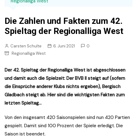
Regionalliga West
Die Zahlen und Fakten zum 42.
Spieltag der Regionalliga West
Carsten Schulte
6. Juni 2021
0
Regionalliga West
Der 42. Spieltag der Regionalliga West ist abgeschlossen
und damit auch die Spielzeit: Der BVB II steigt auf (sofern
die Einsprüche anderer Klubs nichts ergeben), Bergisch
Gladbach steigt ab. Hier sind die wichtigsten Fakten zum
letzten Spieltag…
Von den insgesamt 420 Saisonspielen sind nun 420 Partien
gespielt. Damit sind 100 Prozent der Spiele erledigt. Die
Saison ist beendet.