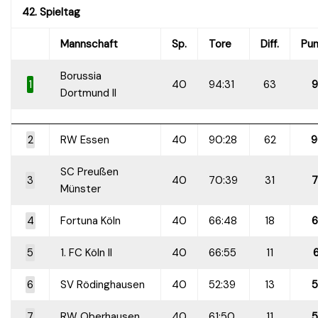
42. Spieltag
Mannschaft
Sp.
Tore
Diff.
Pun
Borussia
1
40
94:31
63
9
Dortmund II
2
RW Essen
40
90:28
62
9
SC Preußen
3
40
70:39
31
7
Münster
4
Fortuna Köln
40
66:48
18
6
5
1. FC Köln II
40
66:55
11
6
6
SV Rödinghausen
40
52:39
13
5
7
RW Oberhausen
40
61:50
11
5