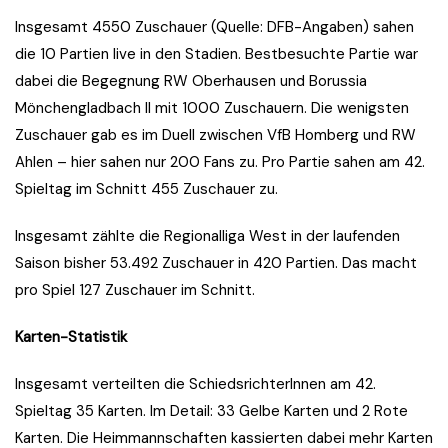
Insgesamt 4550 Zuschauer (Quelle: DFB-Angaben) sahen
die 10 Partien live in den Stadien. Bestbesuchte Partie war
dabei die Begegnung RW Oberhausen und Borussia
Mönchengladbach II mit 1000 Zuschauern. Die wenigsten
Zuschauer gab es im Duell zwischen VfB Homberg und RW
Ahlen – hier sahen nur 200 Fans zu. Pro Partie sahen am 42.
Spieltag im Schnitt 455 Zuschauer zu.
Insgesamt zählte die Regionalliga West in der laufenden
Saison bisher 53.492 Zuschauer in 420 Partien. Das macht
pro Spiel 127 Zuschauer im Schnitt.
Karten-Statistik
Insgesamt verteilten die SchiedsrichterInnen am 42.
Spieltag 35 Karten. Im Detail: 33 Gelbe Karten und 2 Rote
Karten. Die Heimmannschaften kassierten dabei mehr Karten