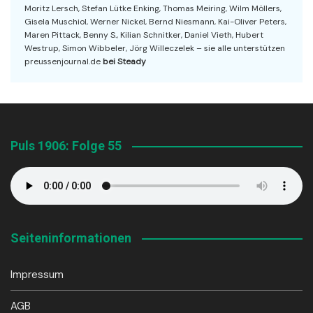
Moritz Lersch, Stefan Lütke Enking, Thomas Meiring, Wilm Möllers,
Gisela Muschiol, Werner Nickel, Bernd Niesmann, Kai-Oliver Peters,
Maren Pittack, Benny S., Kilian Schnitker, Daniel Vieth, Hubert
Westrup, Simon Wibbeler, Jörg Willeczelek – sie alle unterstützen
preussenjournal.de
bei Steady
Puls 1906: Folge 55
Seiteninformationen
Impressum
AGB