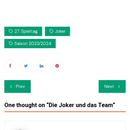
27. Spieltag
Joker
Saison 2023/2024
Beitrags-
Prev
Next
Navigation
One thought on “
Die Joker und das Team
”