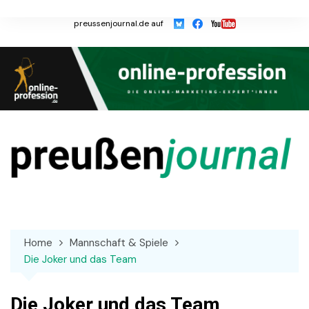
Skip
to
preussenjournal.de auf
content
Home
Mannschaft & Spiele
Die Joker und das Team
Die Joker und das Team