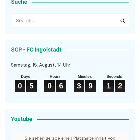
Suche
SCP - FC Ingolstadt
Samstag, 15. August, 14 Uhr
Days
Hours
Minutes
Seconds
0
0
0
5
5
5
0
0
0
6
6
6
3
3
3
9
9
9
1
1
1
2
2
2
0
5
0
6
3
9
1
2
Youtube
Sie sehen gerade einen Platzhalterinhalt von