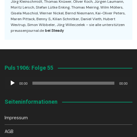
Jörg Kleinschmidt, Thomas Knüwer, Oliver Koch, Jürgen Laumann,
Moritz Lersch, Stefan Lütke Enking, Thomas Meiring, Wilm Möllers,
Gisela Muschiol, Werner Nickel, Bernd Niesmann, Kai-Oliver Peters,
Maren Pittack, Benny S., Kilian Schnitker, Daniel Vieth, Hubert
Westrup, Simon Wibbeler, Jörg Willeczelek – sie alle unterstützen
preussenjournal.de
bei Steady
Puls 1906: Folge 55
Audio-
00:00
00:00
Player
Seiteninformationen
Impressum
AGB