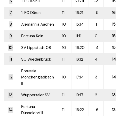
6
1. FC Köln II
11
21:24
-3
16
7
1. FC Düren
11
16:21
-5
16
8
Alemannia Aachen
10
15:14
1
15
9
Fortuna Köln
10
11:11
0
15
10
SV Lippstadt 08
10
16:20
-4
15
11
SC Wiedenbrück
11
16:12
4
14
Borussia
12
Mönchengladbach
10
17:14
3
14
II
13
Wuppertaler SV
11
19:17
2
13
Fortuna
14
11
16:22
-6
13
Düsseldorf II