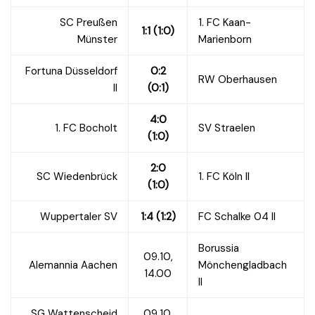
SC Preußen
1. FC Kaan-
1:1 (1:0)
Münster
Marienborn
Fortuna Düsseldorf
0:2
RW Oberhausen
II
(0:1)
4:0
1. FC Bocholt
SV Straelen
(1:0)
2:0
SC Wiedenbrück
1. FC Köln II
(1:0)
Wuppertaler SV
1:4 (1:2)
FC Schalke 04 II
Borussia
09.10,
Alemannia Aachen
Mönchengladbach
14.00
II
SG Wattenscheid
09.10,