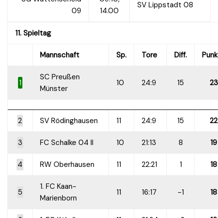
SV Lippstadt 08
09
14.00
11. Spieltag
Mannschaft
Sp.
Tore
Diff.
Punk
SC Preußen
1
10
24:9
15
23
Münster
2
SV Rödinghausen
11
24:9
15
22
3
FC Schalke 04 II
10
21:13
8
19
4
RW Oberhausen
11
22:21
1
18
1. FC Kaan-
5
11
16:17
-1
18
Marienborn