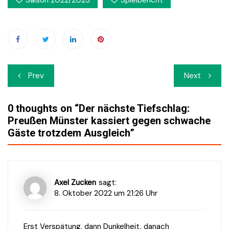
Saison 2022/2023
Spielbericht
Beitrags-
Prev
Next
Navigation
0 thoughts on “
Der nächste Tiefschlag:
Preußen Münster kassiert gegen schwache
Gäste trotzdem Ausgleich
”
Axel Zucken
sagt:
8. Oktober 2022 um 21:26 Uhr
Erst Verspätung, dann Dunkelheit, danach