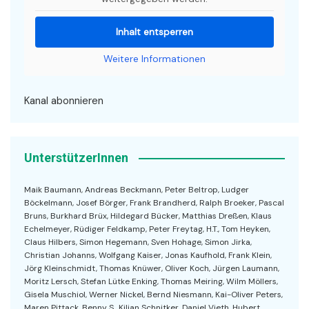
Inhalt entsperren
Weitere Informationen
Kanal abonnieren
UnterstützerInnen
Maik Baumann, Andreas Beckmann, Peter Beltrop, Ludger
Böckelmann, Josef Börger, Frank Brandherd, Ralph Broeker, Pascal
Bruns, Burkhard Brüx, Hildegard Bücker, Matthias Dreßen, Klaus
Echelmeyer, Rüdiger Feldkamp, Peter Freytag, H.T., Tom Heyken,
Claus Hilbers, Simon Hegemann, Sven Hohage, Simon Jirka,
Christian Johanns, Wolfgang Kaiser, Jonas Kaufhold, Frank Klein,
Jörg Kleinschmidt, Thomas Knüwer, Oliver Koch, Jürgen Laumann,
Moritz Lersch, Stefan Lütke Enking, Thomas Meiring, Wilm Möllers,
Gisela Muschiol, Werner Nickel, Bernd Niesmann, Kai-Oliver Peters,
Maren Pittack, Benny S., Kilian Schnitker, Daniel Vieth, Hubert