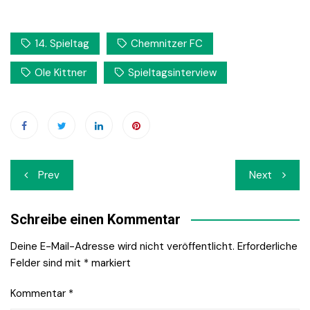
14. Spieltag
Chemnitzer FC
Ole Kittner
Spieltagsinterview
Beitrags-
Prev
Next
Navigation
Schreibe einen Kommentar
Deine E-Mail-Adresse wird nicht veröffentlicht.
Erforderliche
Felder sind mit
*
markiert
Kommentar
*