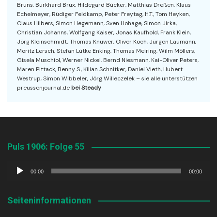
Bruns, Burkhard Brüx, Hildegard Bücker, Matthias Dreßen, Klaus
Echelmeyer, Rüdiger Feldkamp, Peter Freytag, H.T., Tom Heyken,
Claus Hilbers, Simon Hegemann, Sven Hohage, Simon Jirka,
Christian Johanns, Wolfgang Kaiser, Jonas Kaufhold, Frank Klein,
Jörg Kleinschmidt, Thomas Knüwer, Oliver Koch, Jürgen Laumann,
Moritz Lersch, Stefan Lütke Enking, Thomas Meiring, Wilm Möllers,
Gisela Muschiol, Werner Nickel, Bernd Niesmann, Kai-Oliver Peters,
Maren Pittack, Benny S., Kilian Schnitker, Daniel Vieth, Hubert
Westrup, Simon Wibbeler, Jörg Willeczelek – sie alle unterstützen
preussenjournal.de
bei Steady
Puls 1906: Folge 55
Audio-
00:00
00:00
Player
Seiteninformationen