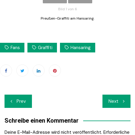
Bild 1 von 6
Preußen-Graffiti am Hansaring.
Fans
Graffiti
Hansaring
Beitrags-
Prev
Next
Navigation
Schreibe einen Kommentar
Deine E-Mail-Adresse wird nicht veröffentlicht.
Erforderliche