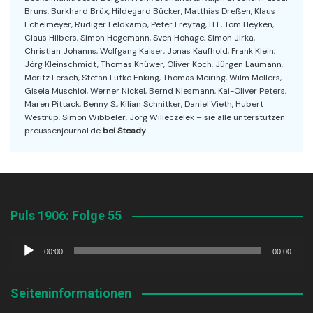
Bruns, Burkhard Brüx, Hildegard Bücker, Matthias Dreßen, Klaus
Echelmeyer, Rüdiger Feldkamp, Peter Freytag, H.T., Tom Heyken,
Claus Hilbers, Simon Hegemann, Sven Hohage, Simon Jirka,
Christian Johanns, Wolfgang Kaiser, Jonas Kaufhold, Frank Klein,
Jörg Kleinschmidt, Thomas Knüwer, Oliver Koch, Jürgen Laumann,
Moritz Lersch, Stefan Lütke Enking, Thomas Meiring, Wilm Möllers,
Gisela Muschiol, Werner Nickel, Bernd Niesmann, Kai-Oliver Peters,
Maren Pittack, Benny S., Kilian Schnitker, Daniel Vieth, Hubert
Westrup, Simon Wibbeler, Jörg Willeczelek – sie alle unterstützen
preussenjournal.de
bei Steady
Puls 1906: Folge 55
Audio-
00:00
00:00
Player
Seiteninformationen