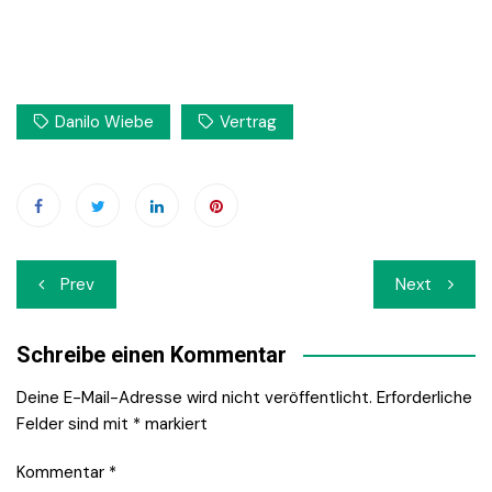
Danilo Wiebe
Vertrag
Beitrags-
Prev
Next
Navigation
Schreibe einen Kommentar
Deine E-Mail-Adresse wird nicht veröffentlicht.
Erforderliche
Felder sind mit
*
markiert
Kommentar
*