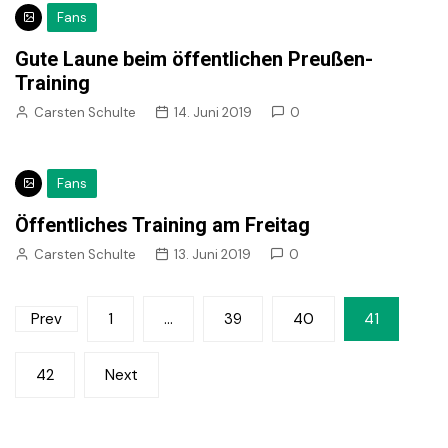
Fans
Gute Laune beim öffentlichen Preußen-
Training
Carsten Schulte
14. Juni 2019
0
Fans
Öffentliches Training am Freitag
Carsten Schulte
13. Juni 2019
0
Seitennummerierung
Prev
1
…
39
40
41
der
42
Next
Beiträge