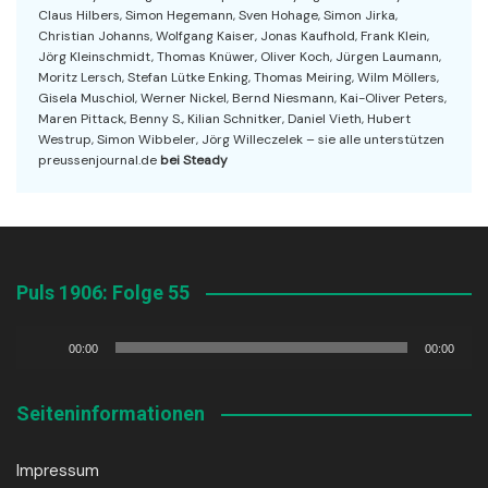
Claus Hilbers, Simon Hegemann, Sven Hohage, Simon Jirka,
Christian Johanns, Wolfgang Kaiser, Jonas Kaufhold, Frank Klein,
Jörg Kleinschmidt, Thomas Knüwer, Oliver Koch, Jürgen Laumann,
Moritz Lersch, Stefan Lütke Enking, Thomas Meiring, Wilm Möllers,
Gisela Muschiol, Werner Nickel, Bernd Niesmann, Kai-Oliver Peters,
Maren Pittack, Benny S., Kilian Schnitker, Daniel Vieth, Hubert
Westrup, Simon Wibbeler, Jörg Willeczelek – sie alle unterstützen
preussenjournal.de
bei Steady
Puls 1906: Folge 55
Audio-
00:00
00:00
Player
Seiteninformationen
Impressum