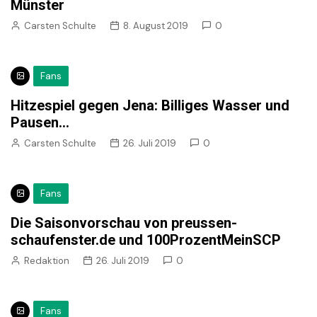
Münster
Carsten Schulte
8. August 2019
0
Fans
Hitzespiel gegen Jena: Billiges Wasser und
Pausen…
Carsten Schulte
26. Juli 2019
0
Fans
Die Saisonvorschau von preussen-
schaufenster.de und 100ProzentMeinSCP
Redaktion
26. Juli 2019
0
Fans