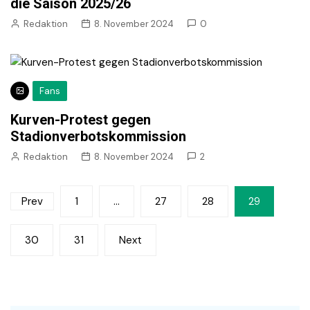
die Saison 2025/26
Redaktion
8. November 2024
0
Fans
Kurven-Protest gegen
Stadionverbotskommission
Redaktion
8. November 2024
2
Seitennummerierung
Prev
1
…
27
28
29
der
30
31
Next
Beiträge