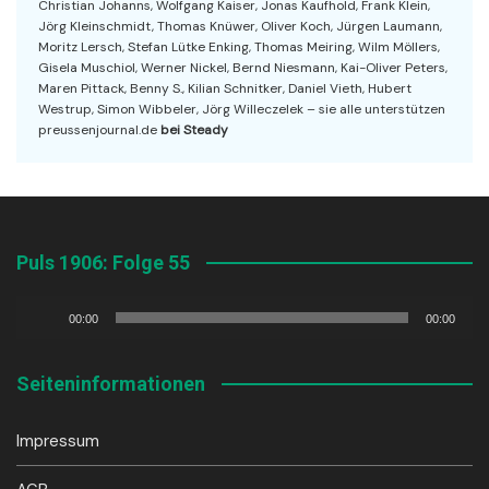
Christian Johanns, Wolfgang Kaiser, Jonas Kaufhold, Frank Klein,
Jörg Kleinschmidt, Thomas Knüwer, Oliver Koch, Jürgen Laumann,
Moritz Lersch, Stefan Lütke Enking, Thomas Meiring, Wilm Möllers,
Gisela Muschiol, Werner Nickel, Bernd Niesmann, Kai-Oliver Peters,
Maren Pittack, Benny S., Kilian Schnitker, Daniel Vieth, Hubert
Westrup, Simon Wibbeler, Jörg Willeczelek – sie alle unterstützen
preussenjournal.de
bei Steady
Puls 1906: Folge 55
Audio-
00:00
00:00
Player
Seiteninformationen
Impressum