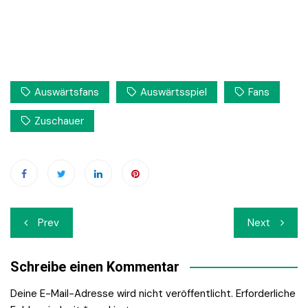
Auswärtsfans
Auswärtsspiel
Fans
Zuschauer
Beitrags-
Prev
Next
Navigation
Schreibe einen Kommentar
Deine E-Mail-Adresse wird nicht veröffentlicht.
Erforderliche