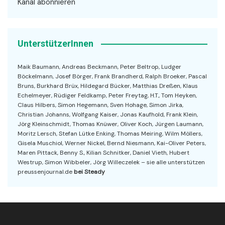
Kanal abonnieren
UnterstützerInnen
Maik Baumann, Andreas Beckmann, Peter Beltrop, Ludger
Böckelmann, Josef Börger, Frank Brandherd, Ralph Broeker, Pascal
Bruns, Burkhard Brüx, Hildegard Bücker, Matthias Dreßen, Klaus
Echelmeyer, Rüdiger Feldkamp, Peter Freytag, H.T., Tom Heyken,
Claus Hilbers, Simon Hegemann, Sven Hohage, Simon Jirka,
Christian Johanns, Wolfgang Kaiser, Jonas Kaufhold, Frank Klein,
Jörg Kleinschmidt, Thomas Knüwer, Oliver Koch, Jürgen Laumann,
Moritz Lersch, Stefan Lütke Enking, Thomas Meiring, Wilm Möllers,
Gisela Muschiol, Werner Nickel, Bernd Niesmann, Kai-Oliver Peters,
Maren Pittack, Benny S., Kilian Schnitker, Daniel Vieth, Hubert
Westrup, Simon Wibbeler, Jörg Willeczelek – sie alle unterstützen
preussenjournal.de
bei Steady