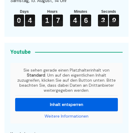
Samstag, 15. August, 14 Uhr
Days
Hours
Minutes
Seconds
0
0
0
4
4
4
1
1
1
7
7
7
4
4
4
6
6
6
3
3
3
9
9
9
0
4
1
7
4
6
3
9
Youtube
Sie sehen gerade einen Platzhalterinhalt von
Standard
. Um auf den eigentlichen Inhalt
zuzugreifen, klicken Sie auf den Button unten. Bitte
beachten Sie, dass dabei Daten an Drittanbieter
weitergegeben werden.
Inhalt entsperren
Weitere Informationen