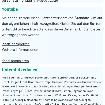
Saisonstart 3. Liga: 7. August 2026
Youtube
Sie sehen gerade einen Platzhalterinhalt von
Standard
. Um auf
den eigentlichen Inhalt zuzugreifen, klicken Sie auf den Button
unten. Bitte beachten Sie, dass dabei Daten an Drittanbieter
weitergegeben werden.
Inhalt entsperren
Weitere Informationen
Kanal abonnieren
UnterstützerInnen
Maik Baumann, Andreas Beckmann, Peter Beltrop, Ludger Böckelmann,
Josef Börger, Frank Brandherd, Ralph Broeker, Pascal Bruns, Burkhard Brüx,
Hildegard Bücker, Matthias Dreßen, Klaus Echelmeyer, Rüdiger Feldkamp,
Peter Freytag, H.T., Tom Heyken, Claus Hilbers, Simon Hegemann, Sven
Hohage, Simon Jirka, Christian Johanns, Wolfgang Kaiser, Jonas Kaufhold,
Frank Klein, Jörg Kleinschmidt, Thomas Knüwer, Oliver Koch, Jürgen
Laumann, Moritz Lersch, Stefan Lütke Enking, Thomas Meiring, Wilm Möllers,