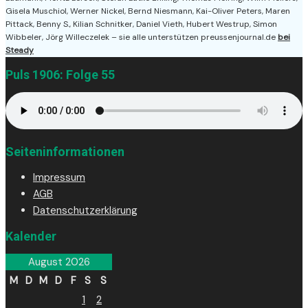
Gisela Muschiol, Werner Nickel, Bernd Niesmann, Kai-Oliver Peters, Maren
Pittack, Benny S., Kilian Schnitker, Daniel Vieth, Hubert Westrup, Simon
Wibbeler, Jörg Willeczelek – sie alle unterstützen preussenjournal.de
bei
Steady
Puls 1906: Folge 55
Seiteninformationen
Impressum
AGB
Datenschutzerklärung
Kalender
August 2026
M
D
M
D
F
S
S
1
2