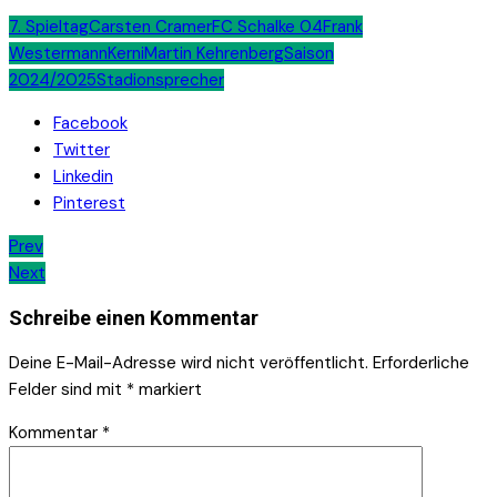
7. Spieltag
Carsten Cramer
FC Schalke 04
Frank
Westermann
Kerni
Martin Kehrenberg
Saison
2024/2025
Stadionsprecher
Facebook
Twitter
Linkedin
Pinterest
Beitrags-
Prev
Next
Navigation
Schreibe einen Kommentar
Deine E-Mail-Adresse wird nicht veröffentlicht.
Erforderliche
Felder sind mit
*
markiert
Kommentar
*