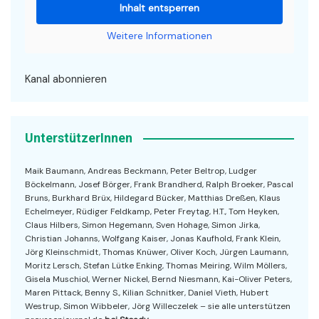
Inhalt entsperren
Weitere Informationen
Kanal abonnieren
UnterstützerInnen
Maik Baumann, Andreas Beckmann, Peter Beltrop, Ludger
Böckelmann, Josef Börger, Frank Brandherd, Ralph Broeker, Pascal
Bruns, Burkhard Brüx, Hildegard Bücker, Matthias Dreßen, Klaus
Echelmeyer, Rüdiger Feldkamp, Peter Freytag, H.T., Tom Heyken,
Claus Hilbers, Simon Hegemann, Sven Hohage, Simon Jirka,
Christian Johanns, Wolfgang Kaiser, Jonas Kaufhold, Frank Klein,
Jörg Kleinschmidt, Thomas Knüwer, Oliver Koch, Jürgen Laumann,
Moritz Lersch, Stefan Lütke Enking, Thomas Meiring, Wilm Möllers,
Gisela Muschiol, Werner Nickel, Bernd Niesmann, Kai-Oliver Peters,
Maren Pittack, Benny S., Kilian Schnitker, Daniel Vieth, Hubert
Westrup, Simon Wibbeler, Jörg Willeczelek – sie alle unterstützen