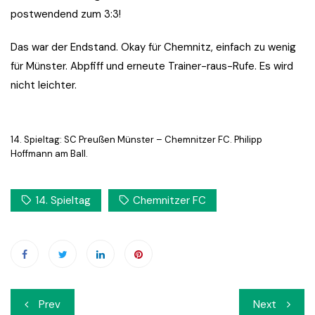
postwendend zum 3:3!
Das war der Endstand. Okay für Chemnitz, einfach zu wenig
für Münster. Abpfiff und erneute Trainer-raus-Rufe. Es wird
nicht leichter.
14. Spieltag: SC Preußen Münster – Chemnitzer FC. Philipp
Hoffmann am Ball.
14. Spieltag
Chemnitzer FC
Beitrags-
Prev
Next