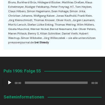
Bruns, Burkhard Brüx, Hildegard Bücker, Matthias Dreßen, Klaus
Echelmeyer, Rüdiger Feldkamp, Peter Freytag, H.T., Tom Heyken,
Claus Hilbers, Simon Hegemann, Sven Hohage, Simon Jirka,
Christian Johanns, Wolfgang Kaiser, Jonas Kaufhold, Frank Klein,
Jörg Kleinschmidt, Thomas Knüwer, Oliver Koch, Jürgen Laumann,
Moritz Lersch, Stefan Lütke Enking, Thomas Meiring, Wilm Möllers,
Gisela Muschiol, Werner Nickel, Bernd Niesmann, Kai-Oliver Peters,
Maren Pittack, Benny S., Kilian Schnitker, Daniel Vieth, Hubert
Westrup, Simon Wibbeler, Jörg Willeczelek – sie alle unterstützen
preussenjournal.de
bei Steady
Puls 1906: Folge 55
Audio-
00:00
00:00
Player
Seiteninformationen