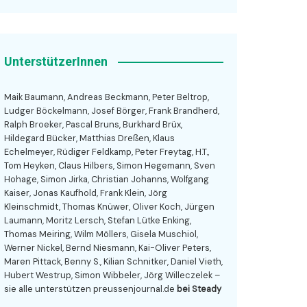
UnterstützerInnen
Maik Baumann, Andreas Beckmann, Peter Beltrop,
Ludger Böckelmann, Josef Börger, Frank Brandherd,
Ralph Broeker, Pascal Bruns, Burkhard Brüx,
Hildegard Bücker, Matthias Dreßen, Klaus
Echelmeyer, Rüdiger Feldkamp, Peter Freytag, H.T.,
Tom Heyken, Claus Hilbers, Simon Hegemann, Sven
Hohage, Simon Jirka, Christian Johanns, Wolfgang
Kaiser, Jonas Kaufhold, Frank Klein, Jörg
Kleinschmidt, Thomas Knüwer, Oliver Koch, Jürgen
Laumann, Moritz Lersch, Stefan Lütke Enking,
Thomas Meiring, Wilm Möllers, Gisela Muschiol,
Werner Nickel, Bernd Niesmann, Kai-Oliver Peters,
Maren Pittack, Benny S., Kilian Schnitker, Daniel Vieth,
Hubert Westrup, Simon Wibbeler, Jörg Willeczelek –
sie alle unterstützen preussenjournal.de
bei Steady