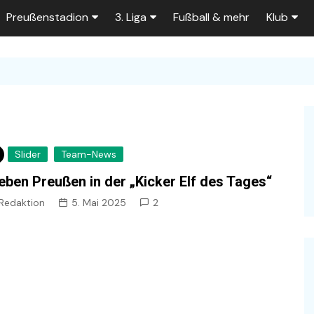
Preußenstadion
3. Liga
Fußball & mehr
Klub
Bautagebuch
Tabelle der 3. Liga
Fans
e
Fragen und Antworten
Spielplan
Unterstü
k
Stadionumbau ab 2025
Aktuelle Serien
Sponsor
Stadion-News
Zuschauer-Statistik
Ex-Preu
Slider
Team-News
es
Stadion-Meilensteine
Rahmentermine
Heute vo
eben Preußen in der „Kicker Elf des Tages“
2026/2027
n 2025/2026
Das aktuelle
Redaktion
5. Mai 2025
2
Preußenstadion
Stadien und Klubs
Zuschauerkapazität
Bau der Trainingsplätze