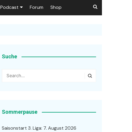
Podcast
Forum
Shop
Puls 1906
tzer dieser Seite
en
Suche
ßen
r …
Sommerpause
Saisonstart 3. Liga: 7. August 2026