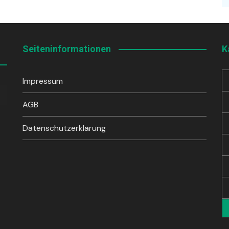
Seiteninformationen
K
Impressum
sten
unter
AGB
en,
Datenschutzerklärung
rke