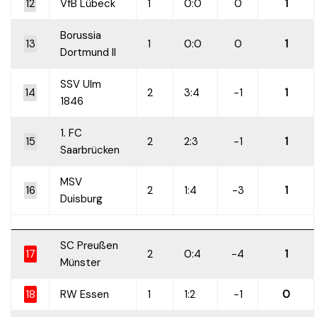
12
VfB Lübeck
1
0:0
0
1
Borussia
13
1
0:0
0
1
Dortmund II
SSV Ulm
14
2
3:4
-1
1
1846
1. FC
15
2
2:3
-1
1
Saarbrücken
MSV
16
2
1:4
-3
1
Duisburg
SC Preußen
17
2
0:4
-4
1
Münster
18
RW Essen
1
1:2
-1
0