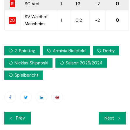
19
SC Verl
1
1:3
-2
0
SV Waldhof
20
1
0:2
-2
0
Mannheim
2. Spieltag
Arminia Bielefeld
Derby
Nicklas Shipnoski
Saison 2023/2024
Spielbericht
Beitrags-
Prev
Next
Navigation