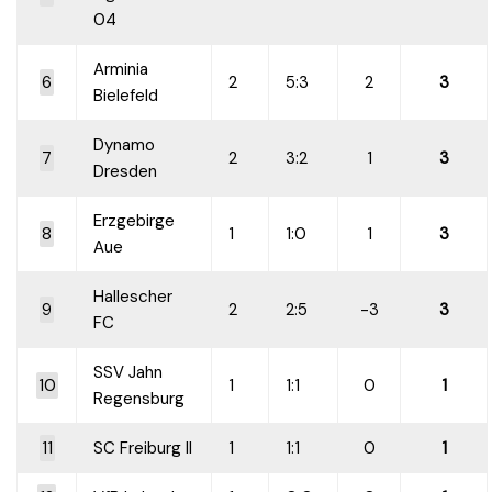
04
Arminia
6
2
5:3
2
3
Bielefeld
Dynamo
7
2
3:2
1
3
Dresden
Erzgebirge
8
1
1:0
1
3
Aue
Hallescher
9
2
2:5
-3
3
FC
SSV Jahn
10
1
1:1
0
1
Regensburg
11
SC Freiburg II
1
1:1
0
1