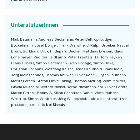
UnterstützerInnen
Maik Baumann, Andreas Beckmann, Peter Beltrop, Ludger
Böckelmann, Josef Börger, Frank Brandherd, Ralph Broeker, Pascal
Bruns, Burkhard Brüx, Hildegard Bücker, Matthias Dreßen, Klaus
Echelmeyer, Rüdiger Feldkamp, Peter Freytag, H.T., Tom Heyken,
Claus Hilbers, Simon Hegemann, Sven Hohage, Simon Jirka,
Christian Johanns, Wolfgang Kaiser, Jonas Kaufhold, Frank Klein,
Jörg Kleinschmidt, Thomas Knüwer, Oliver Koch, Jürgen Laumann,
Moritz Lersch, Stefan Lütke Enking, Thomas Meiring, Wilm Möllers,
Gisela Muschiol, Werner Nickel, Bernd Niesmann, Kai-Oliver Peters,
Maren Pittack, Benny S., Kilian Schnitker, Daniel Vieth, Hubert
Westrup, Simon Wibbeler, Jörg Willeczelek – sie alle unterstützen
preussenjournal.de
bei Steady