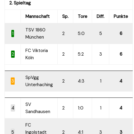
2. Spieltag
Mannschaft
Sp.
Tore
Diff.
Punkte
TSV 1860
1
2
5:0
5
6
München
FC Viktoria
2
2
5:2
3
6
Köln
SpVgg
3
2
4:3
1
4
Unterhaching
SV
4
2
1:0
1
4
Sandhausen
FC
5
Ingolstadt
2
4:1
3
3