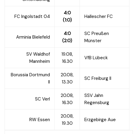
4:0
FC Ingolstadt 04
Hallescher FC
(1:0)
4:0
SC Preußen
Arminia Bielefeld
(2:0)
Münster
SV Waldhof
19.08,
VfB Lübeck
Mannheim
16.30
Borussia Dortmund
20.08,
SC Freiburg II
II
13.30
20.08,
SSV Jahn
SC Verl
16.30
Regensburg
20.08,
RW Essen
Erzgebirge Aue
19.30