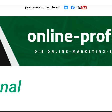
preussenjournal.de auf