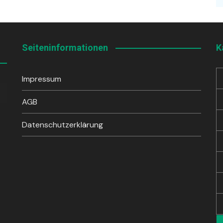
Seiteninformationen
K
Impressum
sten
unter
AGB
en,
Datenschutzerklärung
rke