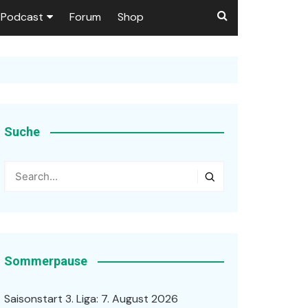
Podcast
Forum
Shop
Puls 1906
tzer dieser Seite
en
Suche
ßen
r …
Sommerpause
Saisonstart 3. Liga: 7. August 2026