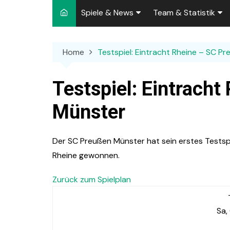
Spiele & News
Team & Statistik
Spielplan 2026/2027
Kader 2026/2027
Home
Testspiel: Eintracht Rheine – SC P
Team-News
Sperren und Ausfäll
Punktspiele
Zuschauer-Statisti
Testspiel: Eintrach
Pokalspiele
Preußen-Bilanz
Münster
Testspiele
„Kicker“ Elf des Tag
Der SC Preußen Münster hat sein erstes Testsp
Archiv
Ewige Tabellen
Spielpla
Rheine gewonnen.
DFB-Strafen
Zurück zum Spielplan
Sa,