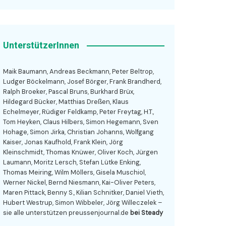
UnterstützerInnen
Maik Baumann, Andreas Beckmann, Peter Beltrop,
Ludger Böckelmann, Josef Börger, Frank Brandherd,
Ralph Broeker, Pascal Bruns, Burkhard Brüx,
Hildegard Bücker, Matthias Dreßen, Klaus
Echelmeyer, Rüdiger Feldkamp, Peter Freytag, H.T.,
Tom Heyken, Claus Hilbers, Simon Hegemann, Sven
Hohage, Simon Jirka, Christian Johanns, Wolfgang
Kaiser, Jonas Kaufhold, Frank Klein, Jörg
Kleinschmidt, Thomas Knüwer, Oliver Koch, Jürgen
Laumann, Moritz Lersch, Stefan Lütke Enking,
Thomas Meiring, Wilm Möllers, Gisela Muschiol,
Werner Nickel, Bernd Niesmann, Kai-Oliver Peters,
Maren Pittack, Benny S., Kilian Schnitker, Daniel Vieth,
Hubert Westrup, Simon Wibbeler, Jörg Willeczelek –
sie alle unterstützen preussenjournal.de
bei Steady