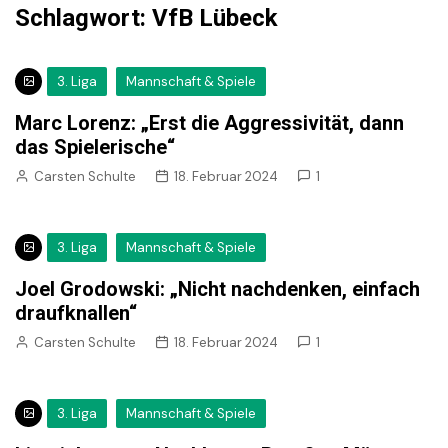
Schlagwort:
VfB Lübeck
3. Liga
Mannschaft & Spiele
Marc Lorenz: „Erst die Aggressivität, dann
das Spielerische“
Carsten Schulte
18. Februar 2024
1
3. Liga
Mannschaft & Spiele
Joel Grodowski: „Nicht nachdenken, einfach
draufknallen“
Carsten Schulte
18. Februar 2024
1
3. Liga
Mannschaft & Spiele