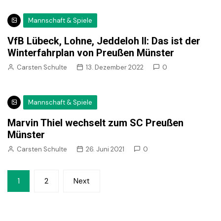
Mannschaft & Spiele
VfB Lübeck, Lohne, Jeddeloh II: Das ist der
Winterfahrplan von Preußen Münster
Carsten Schulte
13. Dezember 2022
0
Mannschaft & Spiele
Marvin Thiel wechselt zum SC Preußen
Münster
Carsten Schulte
26. Juni 2021
0
Seitennummerierung
1
2
Next
der
Beiträge