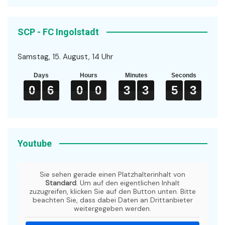
SCP - FC Ingolstadt
Samstag, 15. August, 14 Uhr
Days
Hours
Minutes
Seconds
0
0
0
6
6
6
0
0
0
0
0
0
3
3
3
3
3
3
5
5
5
3
3
3
0
6
0
0
3
3
5
3
Youtube
Sie sehen gerade einen Platzhalterinhalt von
Standard
. Um auf den eigentlichen Inhalt
zuzugreifen, klicken Sie auf den Button unten. Bitte
beachten Sie, dass dabei Daten an Drittanbieter
weitergegeben werden.