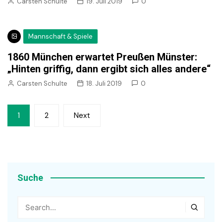
Carsten Schulte
19. Juli 2019
0
Mannschaft & Spiele
1860 München erwartet Preußen Münster:
„Hinten griffig, dann ergibt sich alles andere“
Carsten Schulte
18. Juli 2019
0
Seitennummerierung
1
2
Next
der
Beiträge
Suche