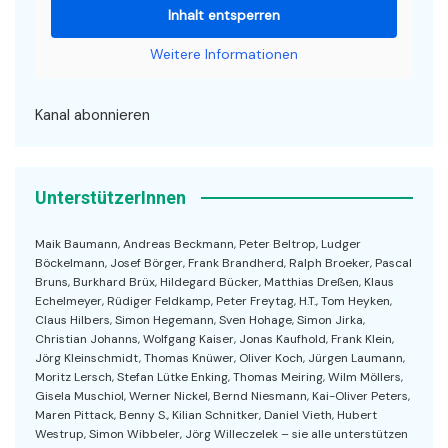
Inhalt entsperren
Weitere Informationen
Kanal abonnieren
UnterstützerInnen
Maik Baumann, Andreas Beckmann, Peter Beltrop, Ludger
Böckelmann, Josef Börger, Frank Brandherd, Ralph Broeker, Pascal
Bruns, Burkhard Brüx, Hildegard Bücker, Matthias Dreßen, Klaus
Echelmeyer, Rüdiger Feldkamp, Peter Freytag, H.T., Tom Heyken,
Claus Hilbers, Simon Hegemann, Sven Hohage, Simon Jirka,
Christian Johanns, Wolfgang Kaiser, Jonas Kaufhold, Frank Klein,
Jörg Kleinschmidt, Thomas Knüwer, Oliver Koch, Jürgen Laumann,
Moritz Lersch, Stefan Lütke Enking, Thomas Meiring, Wilm Möllers,
Gisela Muschiol, Werner Nickel, Bernd Niesmann, Kai-Oliver Peters,
Maren Pittack, Benny S., Kilian Schnitker, Daniel Vieth, Hubert
Westrup, Simon Wibbeler, Jörg Willeczelek – sie alle unterstützen