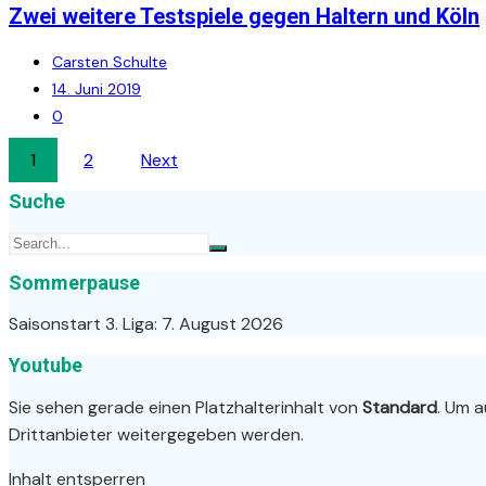
Zwei weitere Testspiele gegen Haltern und Köln
Carsten Schulte
14. Juni 2019
0
Seitennummerierung
1
2
Next
der
Suche
Beiträge
Sommerpause
Saisonstart 3. Liga: 7. August 2026
Youtube
Sie sehen gerade einen Platzhalterinhalt von
Standard
. Um a
Drittanbieter weitergegeben werden.
Inhalt entsperren