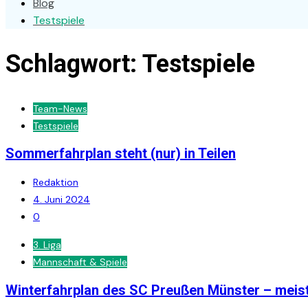
Blog
Testspiele
Schlagwort:
Testspiele
Team-News
Testspiele
Sommerfahrplan steht (nur) in Teilen
Redaktion
4. Juni 2024
0
3. Liga
Mannschaft & Spiele
Winterfahrplan des SC Preußen Münster – meis