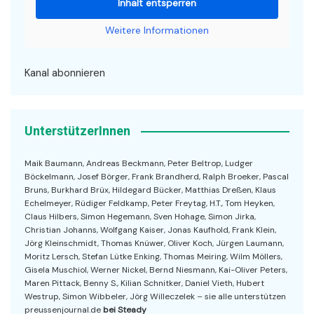
Inhalt entsperren
Weitere Informationen
Kanal abonnieren
UnterstützerInnen
Maik Baumann, Andreas Beckmann, Peter Beltrop, Ludger
Böckelmann, Josef Börger, Frank Brandherd, Ralph Broeker, Pascal
Bruns, Burkhard Brüx, Hildegard Bücker, Matthias Dreßen, Klaus
Echelmeyer, Rüdiger Feldkamp, Peter Freytag, H.T., Tom Heyken,
Claus Hilbers, Simon Hegemann, Sven Hohage, Simon Jirka,
Christian Johanns, Wolfgang Kaiser, Jonas Kaufhold, Frank Klein,
Jörg Kleinschmidt, Thomas Knüwer, Oliver Koch, Jürgen Laumann,
Moritz Lersch, Stefan Lütke Enking, Thomas Meiring, Wilm Möllers,
Gisela Muschiol, Werner Nickel, Bernd Niesmann, Kai-Oliver Peters,
Maren Pittack, Benny S., Kilian Schnitker, Daniel Vieth, Hubert
Westrup, Simon Wibbeler, Jörg Willeczelek – sie alle unterstützen
preussenjournal.de
bei Steady