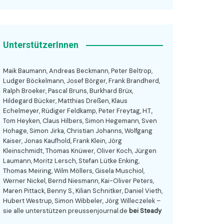
UnterstützerInnen
Maik Baumann, Andreas Beckmann, Peter Beltrop,
Ludger Böckelmann, Josef Börger, Frank Brandherd,
Ralph Broeker, Pascal Bruns, Burkhard Brüx,
Hildegard Bücker, Matthias Dreßen, Klaus
Echelmeyer, Rüdiger Feldkamp, Peter Freytag, H.T.,
Tom Heyken, Claus Hilbers, Simon Hegemann, Sven
Hohage, Simon Jirka, Christian Johanns, Wolfgang
Kaiser, Jonas Kaufhold, Frank Klein, Jörg
Kleinschmidt, Thomas Knüwer, Oliver Koch, Jürgen
Laumann, Moritz Lersch, Stefan Lütke Enking,
Thomas Meiring, Wilm Möllers, Gisela Muschiol,
Werner Nickel, Bernd Niesmann, Kai-Oliver Peters,
Maren Pittack, Benny S., Kilian Schnitker, Daniel Vieth,
Hubert Westrup, Simon Wibbeler, Jörg Willeczelek –
sie alle unterstützen preussenjournal.de
bei Steady