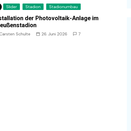
Slider
Stadion
Stadionumbau
stallation der Photovoltaik-Anlage im
eußenstadion
Carsten Schulte
26. Juni 2026
7