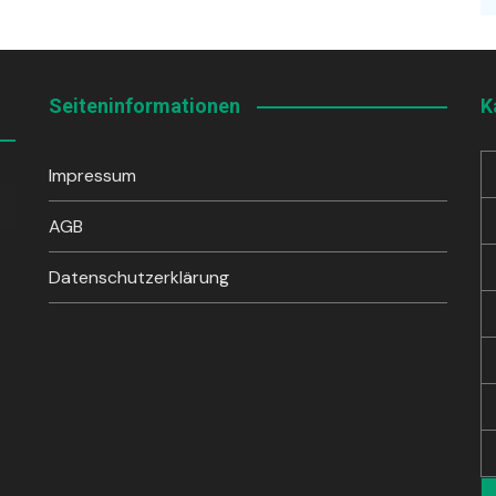
Seiteninformationen
K
Impressum
sten
unter
AGB
en,
Datenschutzerklärung
rke