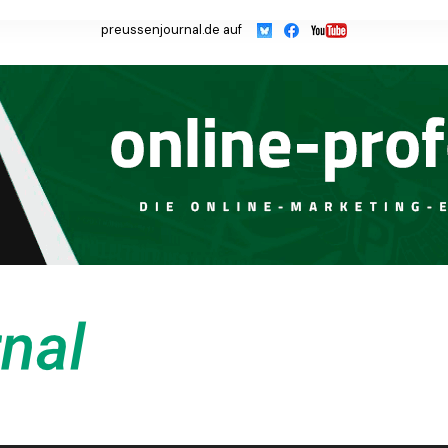
preussenjournal.de auf