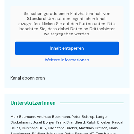
Sie sehen gerade einen Platzhalterinhalt von
Standard
. Um auf den eigentlichen Inhalt
zuzugreifen, klicken Sie auf den Button unten. Bitte
beachten Sie, dass dabei Daten an Drittanbieter
weitergegeben werden.
Inhalt entsperren
Weitere Informationen
Kanal abonnieren
UnterstützerInnen
Maik Baumann, Andreas Beckmann, Peter Beltrop, Ludger
Böckelmann, Josef Börger, Frank Brandherd, Ralph Broeker, Pascal
Bruns, Burkhard Brüx, Hildegard Bücker, Matthias Dreßen, Klaus
Echelmeyer, Rüdiger Feldkamp, Peter Freytag, H.T., Tom Heyken,