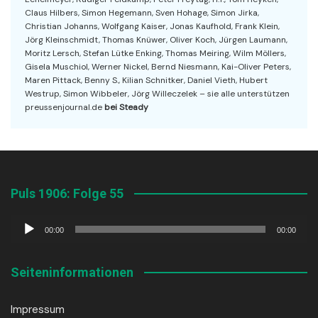
Claus Hilbers, Simon Hegemann, Sven Hohage, Simon Jirka,
Christian Johanns, Wolfgang Kaiser, Jonas Kaufhold, Frank Klein,
Jörg Kleinschmidt, Thomas Knüwer, Oliver Koch, Jürgen Laumann,
Moritz Lersch, Stefan Lütke Enking, Thomas Meiring, Wilm Möllers,
Gisela Muschiol, Werner Nickel, Bernd Niesmann, Kai-Oliver Peters,
Maren Pittack, Benny S., Kilian Schnitker, Daniel Vieth, Hubert
Westrup, Simon Wibbeler, Jörg Willeczelek – sie alle unterstützen
preussenjournal.de
bei Steady
Puls 1906: Folge 55
Audio-
00:00
00:00
Player
Seiteninformationen
Impressum