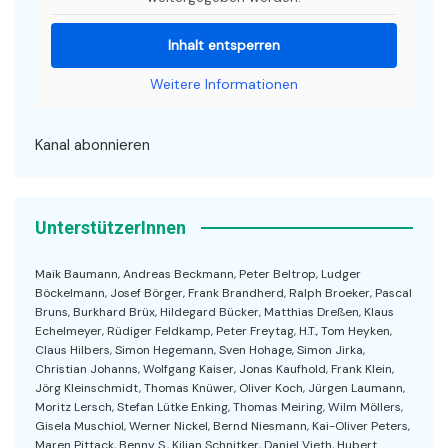
Inhalt entsperren
Weitere Informationen
Kanal abonnieren
UnterstützerInnen
Maik Baumann, Andreas Beckmann, Peter Beltrop, Ludger
Böckelmann, Josef Börger, Frank Brandherd, Ralph Broeker, Pascal
Bruns, Burkhard Brüx, Hildegard Bücker, Matthias Dreßen, Klaus
Echelmeyer, Rüdiger Feldkamp, Peter Freytag, H.T., Tom Heyken,
Claus Hilbers, Simon Hegemann, Sven Hohage, Simon Jirka,
Christian Johanns, Wolfgang Kaiser, Jonas Kaufhold, Frank Klein,
Jörg Kleinschmidt, Thomas Knüwer, Oliver Koch, Jürgen Laumann,
Moritz Lersch, Stefan Lütke Enking, Thomas Meiring, Wilm Möllers,
Gisela Muschiol, Werner Nickel, Bernd Niesmann, Kai-Oliver Peters,
Maren Pittack, Benny S., Kilian Schnitker, Daniel Vieth, Hubert