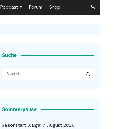
Podcast
Forum
Shop
Puls 1906
tzer dieser Seite
en
Suche
ßen
r …
Sommerpause
Saisonstart 3. Liga: 7. August 2026