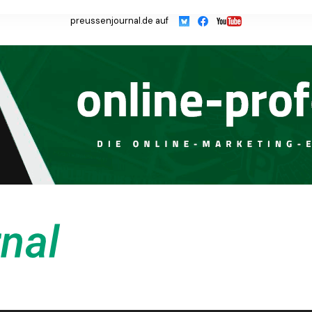
preussenjournal.de auf