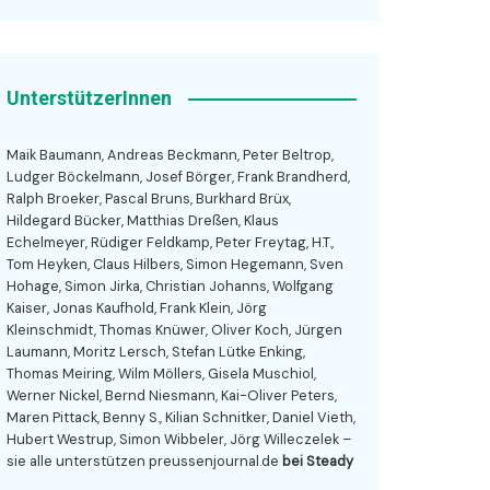
UnterstützerInnen
Maik Baumann, Andreas Beckmann, Peter Beltrop,
Ludger Böckelmann, Josef Börger, Frank Brandherd,
Ralph Broeker, Pascal Bruns, Burkhard Brüx,
Hildegard Bücker, Matthias Dreßen, Klaus
Echelmeyer, Rüdiger Feldkamp, Peter Freytag, H.T.,
Tom Heyken, Claus Hilbers, Simon Hegemann, Sven
Hohage, Simon Jirka, Christian Johanns, Wolfgang
Kaiser, Jonas Kaufhold, Frank Klein, Jörg
Kleinschmidt, Thomas Knüwer, Oliver Koch, Jürgen
Laumann, Moritz Lersch, Stefan Lütke Enking,
Thomas Meiring, Wilm Möllers, Gisela Muschiol,
Werner Nickel, Bernd Niesmann, Kai-Oliver Peters,
Maren Pittack, Benny S., Kilian Schnitker, Daniel Vieth,
Hubert Westrup, Simon Wibbeler, Jörg Willeczelek –
sie alle unterstützen preussenjournal.de
bei Steady