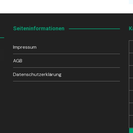
Seiteninformationen
K
Impressum
sten
unter
AGB
en,
Datenschutzerklärung
rke