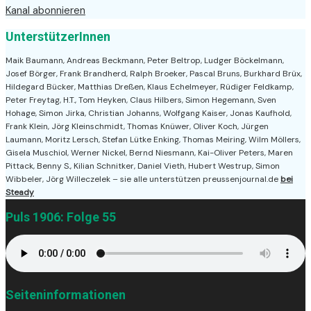
Kanal abonnieren
UnterstützerInnen
Maik Baumann, Andreas Beckmann, Peter Beltrop, Ludger Böckelmann,
Josef Börger, Frank Brandherd, Ralph Broeker, Pascal Bruns, Burkhard Brüx,
Hildegard Bücker, Matthias Dreßen, Klaus Echelmeyer, Rüdiger Feldkamp,
Peter Freytag, H.T., Tom Heyken, Claus Hilbers, Simon Hegemann, Sven
Hohage, Simon Jirka, Christian Johanns, Wolfgang Kaiser, Jonas Kaufhold,
Frank Klein, Jörg Kleinschmidt, Thomas Knüwer, Oliver Koch, Jürgen
Laumann, Moritz Lersch, Stefan Lütke Enking, Thomas Meiring, Wilm Möllers,
Gisela Muschiol, Werner Nickel, Bernd Niesmann, Kai-Oliver Peters, Maren
Pittack, Benny S., Kilian Schnitker, Daniel Vieth, Hubert Westrup, Simon
Wibbeler, Jörg Willeczelek – sie alle unterstützen preussenjournal.de
bei
Steady
Puls 1906: Folge 55
Seiteninformationen