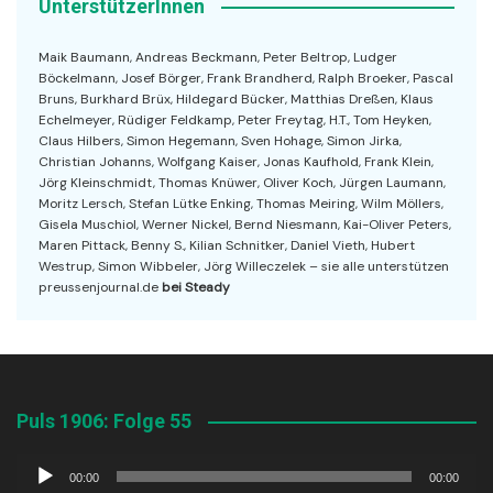
UnterstützerInnen
Maik Baumann, Andreas Beckmann, Peter Beltrop, Ludger
Böckelmann, Josef Börger, Frank Brandherd, Ralph Broeker, Pascal
Bruns, Burkhard Brüx, Hildegard Bücker, Matthias Dreßen, Klaus
Echelmeyer, Rüdiger Feldkamp, Peter Freytag, H.T., Tom Heyken,
Claus Hilbers, Simon Hegemann, Sven Hohage, Simon Jirka,
Christian Johanns, Wolfgang Kaiser, Jonas Kaufhold, Frank Klein,
Jörg Kleinschmidt, Thomas Knüwer, Oliver Koch, Jürgen Laumann,
Moritz Lersch, Stefan Lütke Enking, Thomas Meiring, Wilm Möllers,
Gisela Muschiol, Werner Nickel, Bernd Niesmann, Kai-Oliver Peters,
Maren Pittack, Benny S., Kilian Schnitker, Daniel Vieth, Hubert
Westrup, Simon Wibbeler, Jörg Willeczelek – sie alle unterstützen
preussenjournal.de
bei Steady
Puls 1906: Folge 55
Audio-
00:00
00:00