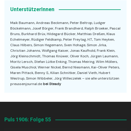
UnterstützerInnen
Maik Baumann, Andreas Beckmann, Peter Beltrop, Ludger
Böckelmann, Josef Börger, Frank Brandherd, Ralph Broeker, Pascal
Bruns, Burkhard Brüx, Hildegard Bücker, Matthias Dreßen, Klaus
Echelmeyer, Rüdiger Feldkamp, Peter Freytag, H.T., Tom Heyken,
Claus Hilbers, Simon Hegemann, Sven Hohage, Simon Jirka,
Christian Johanns, Wolfgang Kaiser, Jonas Kaufhold, Frank Klein,
Jörg Kleinschmidt, Thomas Knüwer, Oliver Koch, Jürgen Laumann,
Moritz Lersch, Stefan Lütke Enking, Thomas Meiring, Wilm Möllers,
Gisela Muschiol, Werner Nickel, Bernd Niesmann, Kai-Oliver Peters,
Maren Pittack, Benny S., Kilian Schnitker, Daniel Vieth, Hubert
Westrup, Simon Wibbeler, Jörg Willeczelek – sie alle unterstützen
preussenjournal.de
bei Steady
Puls 1906: Folge 55