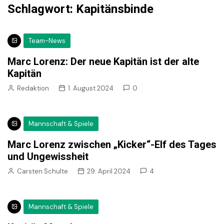
Schlagwort:
Kapitänsbinde
Team-News
Marc Lorenz: Der neue Kapitän ist der alte
Kapitän
Redaktion
1. August 2024
0
Mannschaft & Spiele
Marc Lorenz zwischen „Kicker“-Elf des Tages
und Ungewissheit
Carsten Schulte
29. April 2024
4
Mannschaft & Spiele