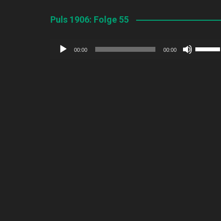
Puls 1906: Folge 55
Audio-
Pfeilta
00:00
00:00
Player
Hoch/R
benutz
um
die
Lautstä
zu
regeln.