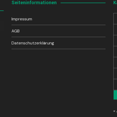
Seiteninformationen
K
Impressum
sten
unter
AGB
en,
Datenschutzerklärung
rke
« 