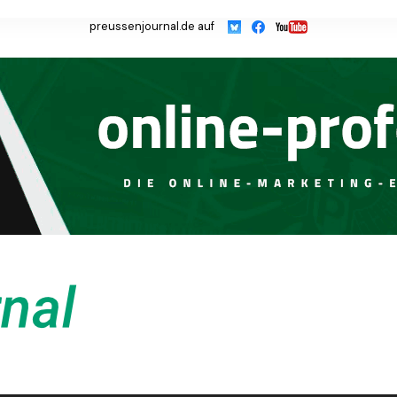
preussenjournal.de auf