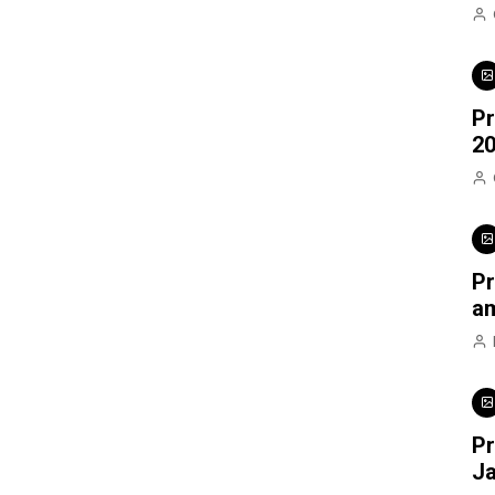
Pr
2
Pr
am
Pr
J