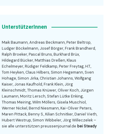
UnterstützerInnen
Maik Baumann, Andreas Beckmann, Peter Beltrop,
Ludger Böckelmann, Josef Börger, Frank Brandherd,
Ralph Broeker, Pascal Bruns, Burkhard Brüx,
Hildegard Bücker, Matthias Dreßen, Klaus
Echelmeyer, Rüdiger Feldkamp, Peter Freytag, H.T.,
Tom Heyken, Claus Hilbers, Simon Hegemann, Sven
Hohage, Simon Jirka, Christian Johanns, Wolfgang
Kaiser, Jonas Kaufhold, Frank Klein, Jörg
Kleinschmidt, Thomas Knüwer, Oliver Koch, Jürgen
Laumann, Moritz Lersch, Stefan Lütke Enking,
Thomas Meiring, Wilm Möllers, Gisela Muschiol,
Werner Nickel, Bernd Niesmann, Kai-Oliver Peters,
Maren Pittack, Benny S., Kilian Schnitker, Daniel Vieth,
Hubert Westrup, Simon Wibbeler, Jörg Willeczelek –
sie alle unterstützen preussenjournal.de
bei Steady