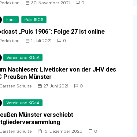
Redaktion
30. November 2021
0
Fans
Puls 1906
dcast „Puls 1906“: Folge 27 ist online
Redaktion
1. Juli 2021
0
Verein und KGaA
m Nachlesen: Liveticker von der JHV des
C Preußen Münster
Carsten Schulte
27. Juni 2021
0
Verein und KGaA
eußen Münster verschiebt
tgliederversammlung
Carsten Schulte
15. Dezember 2020
0