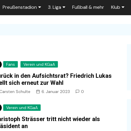
Preußenstadion
3. Liga
Fußball & mehr
Klub
Bautagebuch
Tabelle der 3. Liga
Fans
e
Fragen und Antworten
Spielplan
Unterstü
k
Stadionumbau ab 2025
Aktuelle Serien
Sponsor
Stadion-News
Zuschauer-Statistik
Ex-Preu
Fans
Verein und KGaA
es
Stadion-Meilensteine
Rahmentermine
Heute vo
rück in den Aufsichtsrat? Friedrich Lukas
2026/2027
n 2025/2026
Das aktuelle
ellt sich erneut zur Wahl
Preußenstadion
Stadien und Klubs
Carsten Schulte
6. Januar 2023
0
Zuschauerkapazität
Verein und KGaA
Bau der Trainingsplätze
ristoph Strässer tritt nicht wieder als
äsident an