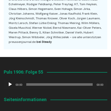
Echelmeyer, Rüdiger Feldkamp, Peter Freytag, H.T., Tom Heyken,
Claus Hilbers, Simon Hegemann, Sven Hohage, Simon Jirka,
Christian Johanns, Wolfgang Kaiser, Jonas Kaufhold, Frank Klein,
Jörg Kleinschmidt, Thomas Knüwer, Oliver Koch, Jürgen Laumann,
Moritz Lersch, Stefan Lütke Enking, Thomas Meiring, Wilm Möllers,
Gisela Muschiol, Werner Nickel, Bernd Niesmann, Kai-Oliver Peters,
Maren Pittack, Benny S., Kilian Schnitker, Daniel Vieth, Hubert
Westrup, Simon Wibbeler, Jörg Willeczelek – sie alle unterstützen
preussenjournal.de
bei Steady
Puls 1906: Folge 55
Audio-
00:00
00:00
Player
Seiteninformationen