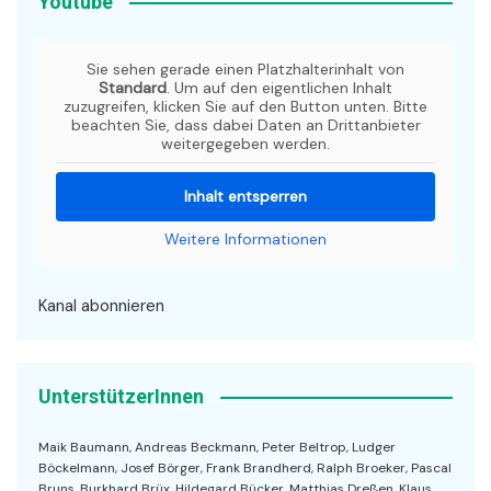
Youtube
Sie sehen gerade einen Platzhalterinhalt von
Standard
. Um auf den eigentlichen Inhalt
zuzugreifen, klicken Sie auf den Button unten. Bitte
beachten Sie, dass dabei Daten an Drittanbieter
weitergegeben werden.
Inhalt entsperren
Weitere Informationen
Kanal abonnieren
UnterstützerInnen
Maik Baumann, Andreas Beckmann, Peter Beltrop, Ludger
Böckelmann, Josef Börger, Frank Brandherd, Ralph Broeker, Pascal
Bruns, Burkhard Brüx, Hildegard Bücker, Matthias Dreßen, Klaus