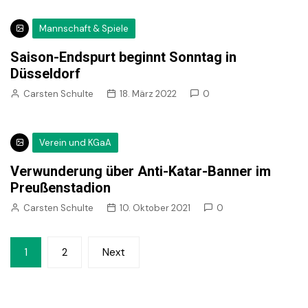
Mannschaft & Spiele
Saison-Endspurt beginnt Sonntag in
Düsseldorf
Carsten Schulte
18. März 2022
0
Verein und KGaA
Verwunderung über Anti-Katar-Banner im
Preußenstadion
Carsten Schulte
10. Oktober 2021
0
Seitennummerierung
1
2
Next
der
Beiträge