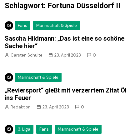
Schlagwort:
Fortuna Düsseldorf II
Fans
Mannschaft & Spiele
Sascha Hildmann: „Das ist eine so schöne
Sache hier“
Carsten Schulte
23. April 2023
0
Mannschaft & Spiele
„Reviersport“ gießt mit verzerrtem Zitat Öl
ins Feuer
Redaktion
23. April 2023
0
3. Liga
Fans
Mannschaft & Spiele