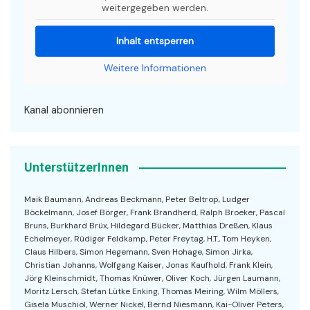
weitergegeben werden.
Inhalt entsperren
Weitere Informationen
Kanal abonnieren
UnterstützerInnen
Maik Baumann, Andreas Beckmann, Peter Beltrop, Ludger
Böckelmann, Josef Börger, Frank Brandherd, Ralph Broeker, Pascal
Bruns, Burkhard Brüx, Hildegard Bücker, Matthias Dreßen, Klaus
Echelmeyer, Rüdiger Feldkamp, Peter Freytag, H.T., Tom Heyken,
Claus Hilbers, Simon Hegemann, Sven Hohage, Simon Jirka,
Christian Johanns, Wolfgang Kaiser, Jonas Kaufhold, Frank Klein,
Jörg Kleinschmidt, Thomas Knüwer, Oliver Koch, Jürgen Laumann,
Moritz Lersch, Stefan Lütke Enking, Thomas Meiring, Wilm Möllers,
Gisela Muschiol, Werner Nickel, Bernd Niesmann, Kai-Oliver Peters,