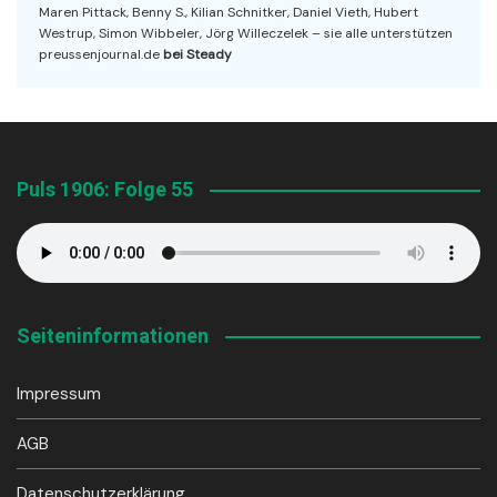
Maren Pittack, Benny S., Kilian Schnitker, Daniel Vieth, Hubert
Westrup, Simon Wibbeler, Jörg Willeczelek – sie alle unterstützen
preussenjournal.de
bei Steady
Puls 1906: Folge 55
Seiteninformationen
Impressum
AGB
Datenschutzerklärung