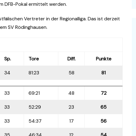
im DFB-Pokal ermittelt werden.
fälischen Vertreter in der Regionalliga. Das ist derzeit
 dem SV Rödinghausen.
Sp.
Tore
Diff.
Punkte
34
81:23
58
81
33
69:21
48
72
33
52:29
23
65
33
54:37
17
56
35
46:34
12
54