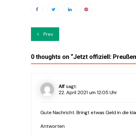
Beitrags-
Prev
Navigation
0 thoughts on “
Jetzt offiziell: Preuß
Alf
sagt:
22. April 2021 um 12:05 Uhr
Gute Nachricht. Bringt etwas Geld in die k
Antworten