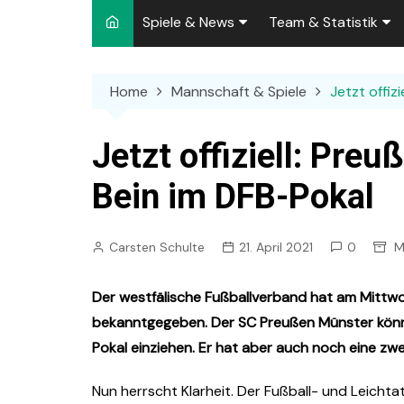
Spiele & News
Team & Statistik
Spielplan 2026/2027
Kader 2026/2027
Home
Mannschaft & Spiele
Jetzt offiz
Team-News
Sperren und Ausfäll
Punktspiele
Zuschauer-Statisti
Jetzt offiziell: Pre
Pokalspiele
Preußen-Bilanz
Bein im DFB-Pokal
Testspiele
„Kicker“ Elf des Tag
Carsten Schulte
21. April 2021
0
M
Archiv
Ewige Tabellen
Spielpla
DFB-Strafen
Der westfälische Fußballverband hat am Mittwo
bekanntgegeben. Der SC Preußen Münster könnte
Pokal einziehen. Er hat aber auch noch eine zw
Nun herrscht Klarheit. Der Fußball- und Leicht