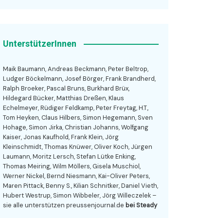
UnterstützerInnen
Maik Baumann, Andreas Beckmann, Peter Beltrop,
Ludger Böckelmann, Josef Börger, Frank Brandherd,
Ralph Broeker, Pascal Bruns, Burkhard Brüx,
Hildegard Bücker, Matthias Dreßen, Klaus
Echelmeyer, Rüdiger Feldkamp, Peter Freytag, H.T.,
Tom Heyken, Claus Hilbers, Simon Hegemann, Sven
Hohage, Simon Jirka, Christian Johanns, Wolfgang
Kaiser, Jonas Kaufhold, Frank Klein, Jörg
Kleinschmidt, Thomas Knüwer, Oliver Koch, Jürgen
Laumann, Moritz Lersch, Stefan Lütke Enking,
Thomas Meiring, Wilm Möllers, Gisela Muschiol,
Werner Nickel, Bernd Niesmann, Kai-Oliver Peters,
Maren Pittack, Benny S., Kilian Schnitker, Daniel Vieth,
Hubert Westrup, Simon Wibbeler, Jörg Willeczelek –
sie alle unterstützen preussenjournal.de
bei Steady