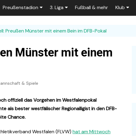
Preußenstadion
3. Liga
Fußball & mehr
Klub
Bautagebuch
Tabelle der 3. Liga
Fans
iell: Preußen Münster mit einem Bein im DFB-Pokal
e
Fragen und Antworten
Spielplan
Unterstü
k
Stadionumbau ab 2025
Aktuelle Serien
Sponsor
ußen Münster mit einem
Stadion-News
Zuschauer-Statistik
Ex-Preu
es
Stadion-Meilensteine
Rahmentermine
Heute vo
2026/2027
annschaft & Spiele
n 2025/2026
Das aktuelle
Preußenstadion
Stadien und Klubs
ch offiziell das Vorgehen im Westfalenpokal
Zuschauerkapazität
 als bester westfälischer Regionalligist in den DFB-
Bau der Trainingsplätze
eite Chance.
athletikverband Westfalen (FLVW)
hat am Mittwoch