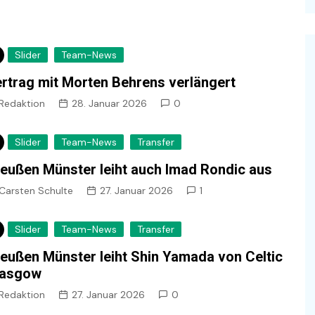
Slider
Team-News
rtrag mit Morten Behrens verlängert
Redaktion
28. Januar 2026
0
Slider
Team-News
Transfer
eußen Münster leiht auch Imad Rondic aus
Carsten Schulte
27. Januar 2026
1
Slider
Team-News
Transfer
eußen Münster leiht Shin Yamada von Celtic
lasgow
Redaktion
27. Januar 2026
0