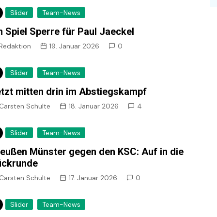
Slider
Team-News
n Spiel Sperre für Paul Jaeckel
Redaktion
19. Januar 2026
0
Slider
Team-News
tzt mitten drin im Abstiegskampf
Carsten Schulte
18. Januar 2026
4
Slider
Team-News
eußen Münster gegen den KSC: Auf in die
ückrunde
Carsten Schulte
17. Januar 2026
0
Slider
Team-News