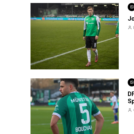
Jo
DF
Sp