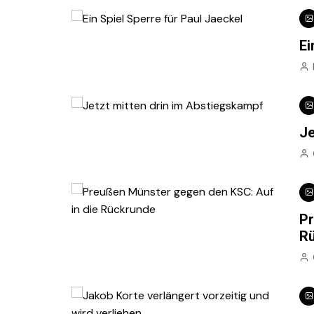
Ei
Je
Pr
R