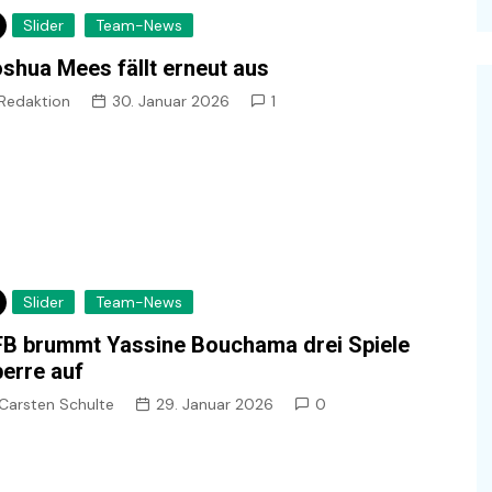
Slider
Team-News
shua Mees fällt erneut aus
Redaktion
30. Januar 2026
1
Slider
Team-News
B brummt Yassine Bouchama drei Spiele
erre auf
Carsten Schulte
29. Januar 2026
0