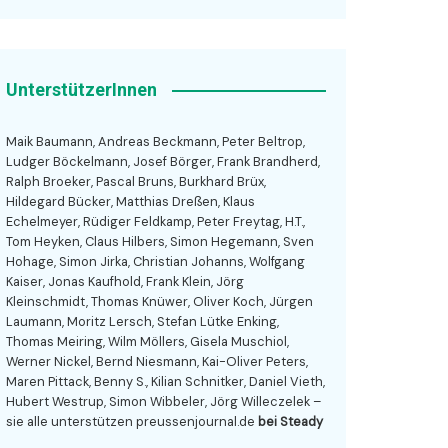
UnterstützerInnen
Maik Baumann, Andreas Beckmann, Peter Beltrop,
Ludger Böckelmann, Josef Börger, Frank Brandherd,
Ralph Broeker, Pascal Bruns, Burkhard Brüx,
Hildegard Bücker, Matthias Dreßen, Klaus
Echelmeyer, Rüdiger Feldkamp, Peter Freytag, H.T.,
Tom Heyken, Claus Hilbers, Simon Hegemann, Sven
Hohage, Simon Jirka, Christian Johanns, Wolfgang
Kaiser, Jonas Kaufhold, Frank Klein, Jörg
Kleinschmidt, Thomas Knüwer, Oliver Koch, Jürgen
Laumann, Moritz Lersch, Stefan Lütke Enking,
Thomas Meiring, Wilm Möllers, Gisela Muschiol,
Werner Nickel, Bernd Niesmann, Kai-Oliver Peters,
Maren Pittack, Benny S., Kilian Schnitker, Daniel Vieth,
Hubert Westrup, Simon Wibbeler, Jörg Willeczelek –
sie alle unterstützen preussenjournal.de
bei Steady