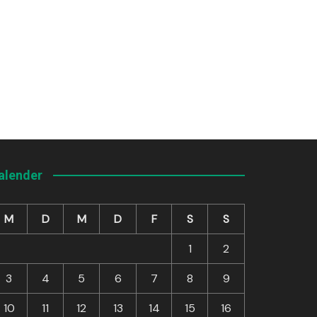
alender
M
D
M
D
F
S
S
1
2
3
4
5
6
7
8
9
10
11
12
13
14
15
16