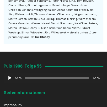
Echelmeyer, Rüdiger Feldkamp, Peter Freytag, H.T., Tom Heyken,
Claus Hilbers, Simon Hegemann, Sven Hohage, Simon Jirka,
Christian Johanns, Wolfgang Kaiser, Jonas Kaufhold, Frank Klein,
Jörg Kleinschmidt, Thomas Knüwer, Oliver Koch, Jürgen Laumann,
Moritz Lersch, Stefan Lütke Enking, Thomas Meiring, Wilm Möllers,
Gisela Muschiol, Werner Nickel, Bernd Niesmann, Kai-Oliver Peters,
Maren Pittack, Benny S., Kilian Schnitker, Daniel Vieth, Hubert
Westrup, Simon Wibbeler, Jörg Willeczelek – sie alle unterstützen
preussenjournal.de
bei Steady
Puls 1906: Folge 55
Audio-
00:00
00:00
Player
Seiteninformationen
Impressum