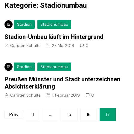
Kategorie:
Stadionumbau
Stadion
Stadionumbau
Stadion-Umbau läuft im Hintergrund
Carsten Schulte
27. Mai 2019
0
Stadion
Stadionumbau
Preußen Münster und Stadt unterzeichnen
Absichtserklärung
Carsten Schulte
1. Februar 2019
0
Seitennummerierung
Prev
1
…
15
16
17
der